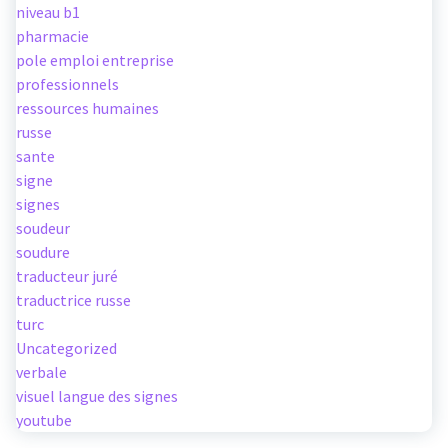
niveau b1
pharmacie
pole emploi entreprise
professionnels
ressources humaines
russe
sante
signe
signes
soudeur
soudure
traducteur juré
traductrice russe
turc
Uncategorized
verbale
visuel langue des signes
youtube