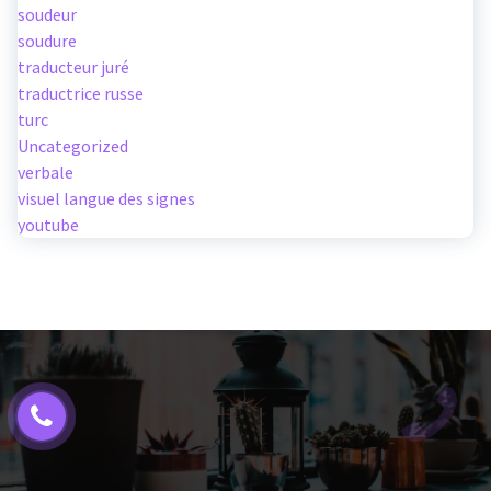
soudeur
soudure
traducteur juré
traductrice russe
turc
Uncategorized
verbale
visuel langue des signes
youtube