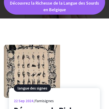
Découvrez la Richesse de la Langue des Sourds
en Belgique
langue des signes
22
Sep 2024
famisignes