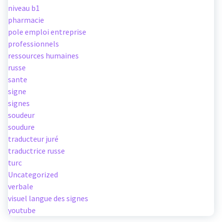
niveau b1
pharmacie
pole emploi entreprise
professionnels
ressources humaines
russe
sante
signe
signes
soudeur
soudure
traducteur juré
traductrice russe
turc
Uncategorized
verbale
visuel langue des signes
youtube