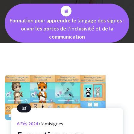
Formation pour apprendre le langage des signes :
ouvrir les portes de l’inclusivité et de la
communication
lsf
6
Fév 2024
famisignes