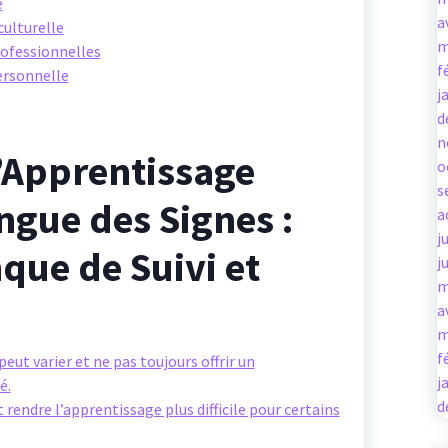
é
a
culturelle
m
rofessionnelles
f
ersonnelle
j
d
n
l’Apprentissage
o
s
angue des Signes :
a
j
nque de Suivi et
j
m
a
m
f
peut varier et ne pas toujours offrir un
j
é.
d
 rendre l’apprentissage plus difficile pour certains