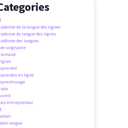
Categories
1
cademie de la langue des signes
cademie de langue des signes
cadémie des langues
ide soignante
llemand
nglais
pprendre
pprendre en ligne
pprentissage
rabe
ssimil
uto entrepreneur
1
abbel
abel langue