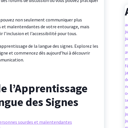
t des forums de discussion où vous pouvez pratiquer
us pouvez non seulement communiquer plus
a
s et malentendantes de votre entourage, mais
j
’inclusion et l’accessibilité pour tous.
j
m
apprentissage de la langue des signes. Explorez les
a
igne et commencez dès aujourd’hui à découvrir
m
mmunication.
f
j
d
e l’Apprentissage
n
o
angue des Signes
s
a
j
j
ersonnes sourdes et malentendantes
m