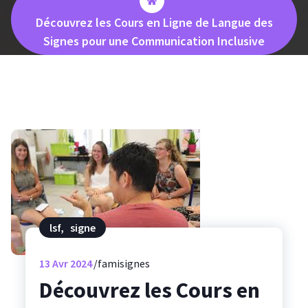
Découvrez les Cours en Ligne de Langue des
Signes pour une Communication Inclusive
lsf
,
signe
13
Avr 2024
famisignes
Découvrez les Cours en