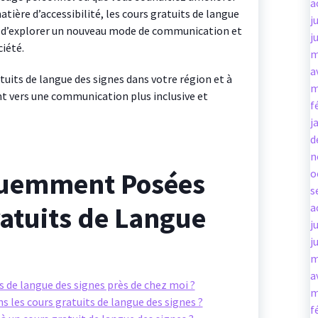
a
ière d’accessibilité, les cours gratuits de langue
j
n d’explorer un nouveau mode de communication et
j
iété.
m
a
tuits de langue des signes dans votre région et à
m
t vers une communication plus inclusive et
f
j
d
n
quemment Posées
o
s
ratuits de Langue
a
j
j
m
a
s de langue des signes près de chez moi ?
m
s les cours gratuits de langue des signes ?
f