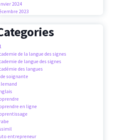
anvier 2024
écembre 2023
Categories
1
cademie de la langue des signes
cademie de langue des signes
cadémie des langues
ide soignante
llemand
nglais
pprendre
pprendre en ligne
pprentissage
rabe
ssimil
uto entrepreneur