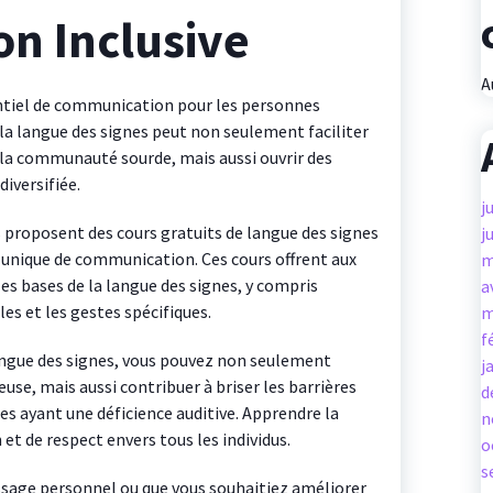
n Inclusive
A
ntiel de communication pour les personnes
a langue des signes peut non seulement faciliter
a communauté sourde, mais aussi ouvrir des
diversifiée.
j
es proposent des cours gratuits de langue des signes
j
e unique de communication. Ces cours offrent aux
m
es bases de la langue des signes, y compris
a
es et les gestes spécifiques.
m
f
langue des signes, vous pouvez non seulement
j
se, mais aussi contribuer à briser les barrières
d
s ayant une déficience auditive. Apprendre la
n
 et de respect envers tous les individus.
o
s
ssage personnel ou que vous souhaitiez améliorer