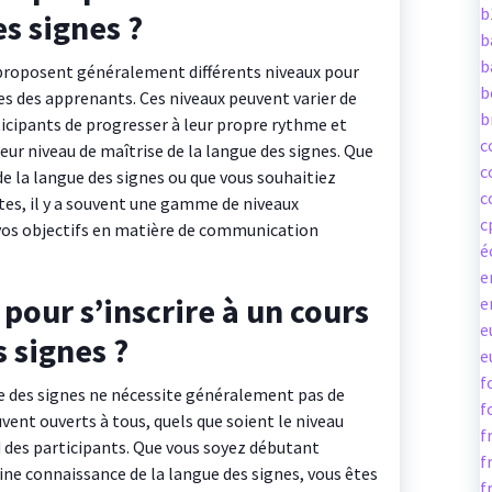
b
s signes ?
b
b
 proposent généralement différents niveaux pour
b
s des apprenants. Ces niveaux peuvent varier de
b
cipants de progresser à leur propre rythme et
c
ur niveau de maîtrise de la langue des signes. Que
c
e la langue des signes ou que vous souhaitiez
c
es, il y a souvent une gamme de niveaux
c
 vos objectifs en matière de communication
é
e
 pour s’inscrire à un cours
e
e
 signes ?
e
f
ue des signes ne nécessite généralement pas de
f
vent ouverts à tous, quels que soient le niveau
f
 des participants. Que vous soyez débutant
f
ine connaissance de la langue des signes, vous êtes
f