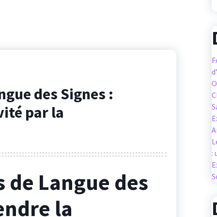
F
d
O
ngue des Signes :
C
S
ité par la
E
A
L
:
E
s de Langue des
S
endre la