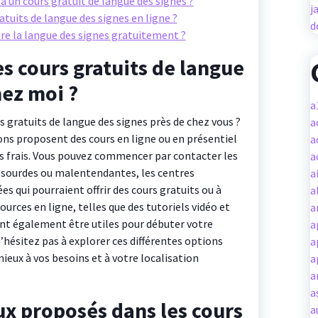
e à un cours gratuit de langue des signes ?
j
tuits de langue des signes en ligne ?
d
re la langue des signes gratuitement ?
es cours gratuits de langue
hez moi ?
a
 gratuits de langue des signes près de chez vous ?
a
ns proposent des cours en ligne ou en présentiel
a
s frais. Vous pouvez commencer par contacter les
a
s sourdes ou malentendantes, les centres
a
s qui pourraient offrir des cours gratuits ou à
a
ources en ligne, telles que des tutoriels vidéo et
a
nt également être utiles pour débuter votre
a
’hésitez pas à explorer ces différentes options
a
ieux à vos besoins et à votre localisation
a
a
a
ux proposés dans les cours
a