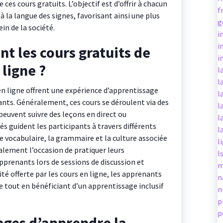
es cours gratuits. L’objectif est d’offrir à chacun
f
 à la langue des signes, favorisant ainsi une plus
g
in de la société.
i
i
t les cours gratuits de
i
 ligne ?
l
l
en ligne offrent une expérience d’apprentissage
l
pants. Généralement, ces cours se déroulent via des
l
peuvent suivre des leçons en direct ou
l
és guident les participants à travers différents
l
 vocabulaire, la grammaire et la culture associée
l
galement l’occasion de pratiquer leurs
l
prenants lors de sessions de discussion et
m
ilité offerte par les cours en ligne, les apprenants
n
 tout en bénéficiant d’un apprentissage inclusif
n
p
p
ages d’apprendre la