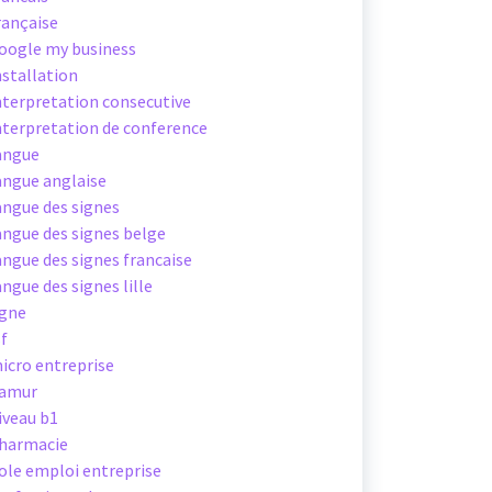
rançaise
oogle my business
nstallation
nterpretation consecutive
nterpretation de conference
angue
angue anglaise
angue des signes
angue des signes belge
angue des signes francaise
angue des signes lille
igne
sf
icro entreprise
amur
iveau b1
harmacie
ole emploi entreprise