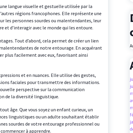
une langue visuelle et gestuelle utilisée par la
autres régions francophones. Elle représente une
ur les personnes sourdes ou malentendantes, leur
 et d’interagir avec le monde qui les entoure.
tages. Tout d’abord, cela permet de créer un lien
A
u malentendantes de notre entourage. En acquérant
 plus facilement avec eux, favorisant ainsi
xpressions et en nuances. Elle utilise des gestes,
j
ions faciales pour transmettre des informations.
j
nouvelle perspective sur la communication
m
 de la diversité linguistique.
a
m
 tout âge. Que vous soyez un enfant curieux, un
f
ces linguistiques ou un adulte souhaitant établir
j
nnes sourdes de votre entourage professionnel ou
d
ur commencer à apprendre.