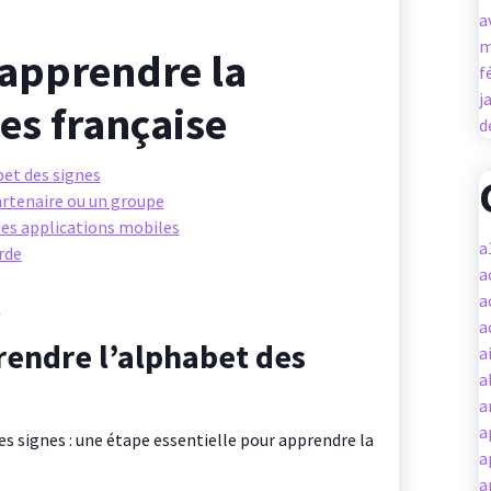
a
m
 apprendre la
f
j
es française
d
et des signes
artenaire ou un groupe
 des applications mobiles
a
rde
a
a
e
a
endre l’alphabet des
a
a
a
a
 signes : une étape essentielle pour apprendre la
a
a