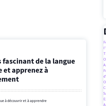
F
l
T
 fascinant de la langue
O
A
e et apprenez à
F
d
ement
O
C
S
E
gue à découvrir et à apprendre
A