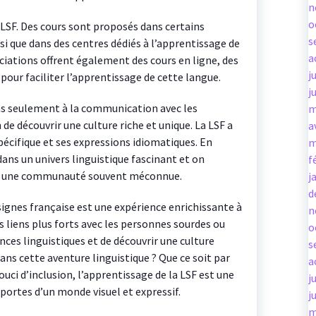
n
o
a LSF. Des cours sont proposés dans certains
s
si que dans des centres dédiés à l’apprentissage de
a
iations offrent également des cours en ligne, des
j
pour faciliter l’apprentissage de cette langue.
j
pas seulement à la communication avec les
m
de découvrir une culture riche et unique. La LSF a
a
écifique et ses expressions idiomatiques. En
m
ns un univers linguistique fascinant et on
f
rs une communauté souvent méconnue.
j
d
signes française est une expérience enrichissante à
n
s liens plus forts avec les personnes sourdes ou
o
es linguistiques et de découvrir une culture
s
ans cette aventure linguistique ? Que ce soit par
a
ouci d’inclusion, l’apprentissage de la LSF est une
j
portes d’un monde visuel et expressif.
j
m