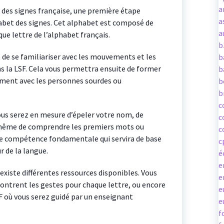
a
ue des signes française, une première étape
a
abet des signes. Cet alphabet est composé de
a
ue lettre de l’alphabet français.
b
de se familiariser avec les mouvements et les
b
ns la LSF. Cela vous permettra ensuite de former
b
ment avec les personnes sourdes ou
b
b
c
ous serez en mesure d’épeler votre nom, de
c
ême de comprendre les premiers mots ou
c
 une compétence fondamentale qui servira de base
c
r de la langue.
é
e
 existe différentes ressources disponibles. Vous
e
montrent les gestes pour chaque lettre, ou encore
e
SF où vous serez guidé par un enseignant
e
f