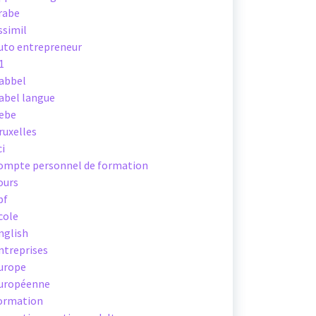
rabe
ssimil
uto entrepreneur
1
abbel
abel langue
ebe
ruxelles
ci
ompte personnel de formation
ours
pf
cole
nglish
ntreprises
urope
uropéenne
ormation