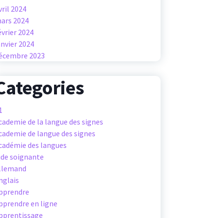
vril 2024
ars 2024
évrier 2024
anvier 2024
écembre 2023
Categories
1
cademie de la langue des signes
cademie de langue des signes
cadémie des langues
ide soignante
llemand
nglais
pprendre
pprendre en ligne
pprentissage