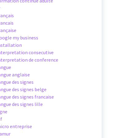
ormation continue adulte
r
rançais
rancais
rançaise
oogle my business
nstallation
nterpretation consecutive
nterpretation de conference
angue
angue anglaise
angue des signes
angue des signes belge
angue des signes francaise
angue des signes lille
igne
sf
icro entreprise
amur