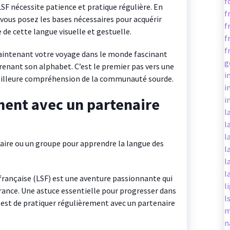
f
LSF nécessite patience et pratique régulière. En
f
ous posez les bases nécessaires pour acquérir
f
de cette langue visuelle et gestuelle.
f
f
aintenant votre voyage dans le monde fascinant
g
renant son alphabet. C’est le premier pas vers une
i
eilleure compréhension de la communauté sourde.
i
ment avec un partenaire
i
l
l
l
aire ou un groupe pour apprendre la langue des
l
l
l
 française (LSF) est une aventure passionnante qui
l
érance. Une astuce essentielle pour progresser dans
l
 est de pratiquer régulièrement avec un partenaire
m
n