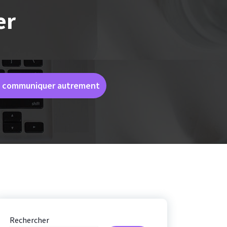
er
z à communiquer autrement
Rechercher