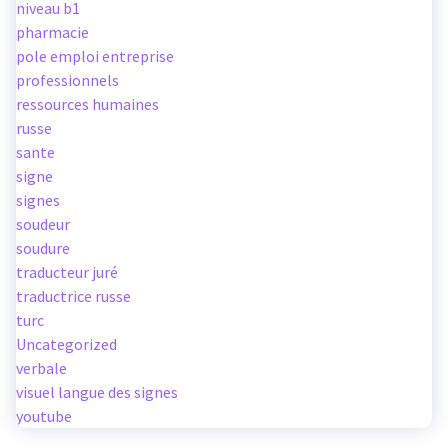
niveau b1
pharmacie
pole emploi entreprise
professionnels
ressources humaines
russe
sante
signe
signes
soudeur
soudure
traducteur juré
traductrice russe
turc
Uncategorized
verbale
visuel langue des signes
youtube