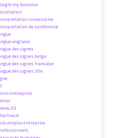
oogle my business
nstallation
nterpretation consecutive
nterpretation de conference
angue
angue anglaise
angue des signes
angue des signes belge
angue des signes francaise
angue des signes lille
igne
sf
icro entreprise
amur
iveau b1
harmacie
ole emploi entreprise
rofessionnels
essources humaines