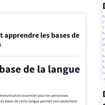
F
l
T
 apprendre les bases de
F
d
s
O
C
S
E
base de la langue
A
L
:
ommunication essentiel pour les personnes
les bases de cette langue permet non seulement