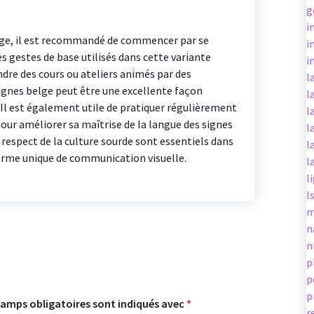
g
i
lge, il est recommandé de commencer par se
i
es gestes de base utilisés dans cette variante
i
ndre des cours ou ateliers animés par des
l
signes belge peut être une excellente façon
l
 Il est également utile de pratiquer régulièrement
l
pour améliorer sa maîtrise de la langue des signes
l
 respect de la culture sourde sont essentiels dans
l
orme unique de communication visuelle.
l
l
l
m
n
n
p
p
p
hamps obligatoires sont indiqués avec
*
r