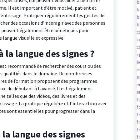
b spécialisés, qui peuvent vous aider à démarrer
b
e. Il est important d’être motivé, patient et
b
entissage. Pratiquer régulièrement les gestes de
b
rcher des occasions d’interagir avec des personnes
b
es peuvent également être bénéfiques pour
c
 langue visuelle et expressive.
c
c
 la langue des signes ?
c
é
il est recommandé de rechercher des cours ou des
e
ls qualifiés dans le domaine. De nombreuses
e
entres de formation proposent des programmes
e
ux, du débutant à l’avancé. Il est également
e
ne telles que des vidéos, des livres et des
f
issage. La pratique régulière et l’interaction avec
f
s sont essentielles pour progresser dans la
f
f
f
a langue des signes
f