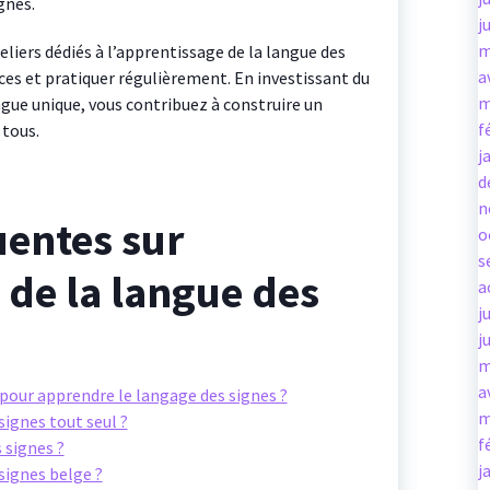
gnes.
j
m
eliers dédiés à l’apprentissage de la langue des
a
es et pratiquer régulièrement. En investissant du
m
gue unique, vous contribuez à construire un
f
 tous.
j
d
n
uentes sur
o
s
 de la langue des
a
j
j
m
a
 pour apprendre le langage des signes ?
m
ignes tout seul ?
f
 signes ?
j
ignes belge ?