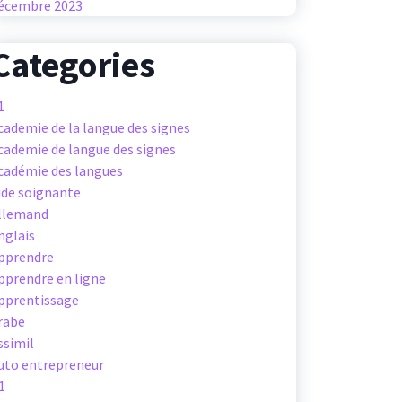
écembre 2023
Categories
1
cademie de la langue des signes
cademie de langue des signes
cadémie des langues
ide soignante
llemand
nglais
pprendre
pprendre en ligne
pprentissage
rabe
ssimil
uto entrepreneur
1