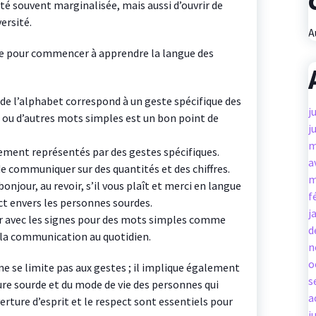
 souvent marginalisée, mais aussi d’ouvrir de
versité.
A
tre pour commencer à apprendre la langue des
de l’alphabet correspond à un geste spécifique des
j
ou d’autres mots simples est un bon point de
j
m
lement représentés par des gestes spécifiques.
a
e communiquer sur des quantités et des chiffres.
m
onjour, au revoir, s’il vous plaît et merci en langue
f
ct envers les personnes sourdes.
j
er avec les signes pour des mots simples comme
d
e la communication au quotidien.
n
o
ne se limite pas aux gestes ; il implique également
s
re sourde et du mode de vie des personnes qui
a
verture d’esprit et le respect sont essentiels pour
j