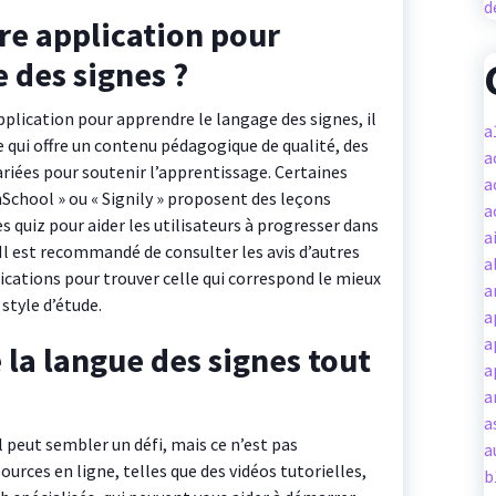
d
ure application pour
 des signes ?
application pour apprendre le langage des signes, il
a
 qui offre un contenu pédagogique de qualité, des
a
variées pour soutenir l’apprentissage. Certaines
a
nSchool » ou « Signily » proposent des leçons
a
es quiz pour aider les utilisateurs à progresser dans
a
 Il est recommandé de consulter les avis d’autres
a
lications pour trouver celle qui correspond le mieux
a
style d’étude.
a
a
a langue des signes tout
a
a
a
 peut sembler un défi, mais ce n’est pas
a
urces en ligne, telles que des vidéos tutorielles,
b