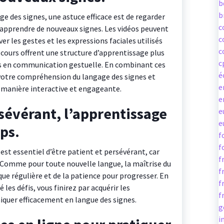
b
b
ge des signes, une astuce efficace est de regarder
c
r apprendre de nouveaux signes. Les vidéos peuvent
c
r les gestes et les expressions faciales utilisés
c
s cours offrent une structure d’apprentissage plus
c
s en communication gestuelle. En combinant ces
é
votre compréhension du langage des signes et
e
 manière interactive et engageante.
e
sévérant, l’apprentissage
e
e
ps.
f
f
est essentiel d’être patient et persévérant, car
f
 Comme pour toute nouvelle langue, la maîtrise du
f
que régulière et de la patience pour progresser. En
f
es défis, vous finirez par acquérir les
f
uer efficacement en langue des signes.
g
i