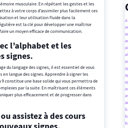
émoire musculaire. En répétant les gestes et les
ttez à votre corps d’assimiler plus facilement ces
ation et leur utilisation fluide dans la
a
gulière est la clé pour développer une maîtrise
a
 faire un moyen efficace de communication.
a
a
ec l’alphabet et les
a
s signes.
a
a
 du langage des signes, il est essentiel de vous
a
res en langue des signes. Apprendre à signer les
a
0 à 9 constitue une base solide qui vous permettra de
a
mplexes par la suite. En maîtrisant ces éléments
a
niquer plus efficacement et de progresser dans
a
a
b
ou assistez à des cours
b
b
ouveaux signes.