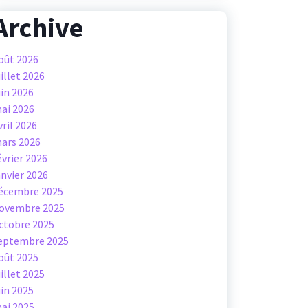
Archive
oût 2026
uillet 2026
uin 2026
ai 2026
vril 2026
ars 2026
évrier 2026
anvier 2026
écembre 2025
ovembre 2025
ctobre 2025
eptembre 2025
oût 2025
uillet 2025
uin 2025
ai 2025