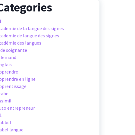
Categories
1
cademie de la langue des signes
cademie de langue des signes
cadémie des langues
ide soignante
llemand
nglais
pprendre
pprendre en ligne
pprentissage
rabe
ssimil
uto entrepreneur
1
abbel
abel langue