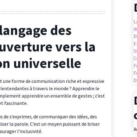
L
 langage des
d
D
uverture vers la
E
S
n universelle
C
F
F
D
st une forme de communication riche et expressive
alentendantes à travers le monde ? Apprendre le
implement apprendre un ensemble de gestes ; c’est
t fascinante.
us de s’exprimer, de communiquer des idées, des
ser la parole. C’est un moyen puissant de briser
A
urager l’inclusivité.