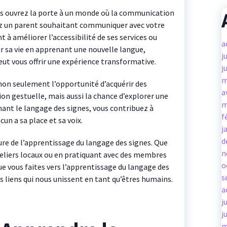
us ouvrez la porte à un monde où la communication
yez un parent souhaitant communiquer avec votre
 à améliorer l’accessibilité de ses services ou
a
r sa vie en apprenant une nouvelle langue,
j
ut vous offrir une expérience transformative.
j
m
 non seulement l’opportunité d’acquérir des
a
 gestuelle, mais aussi la chance d’explorer une
m
enant le langage des signes, vous contribuez à
f
un a sa place et sa voix.
j
d
ure de l’apprentissage du langage des signes. Que
n
’ateliers locaux ou en pratiquant avec des membres
o
 vous faites vers l’apprentissage du langage des
s
s liens qui nous unissent en tant qu’êtres humains.
a
j
j
m