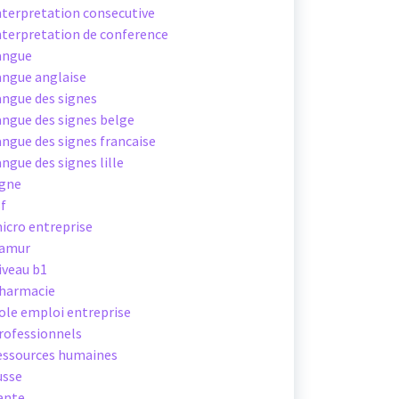
nterpretation consecutive
nterpretation de conference
angue
angue anglaise
angue des signes
angue des signes belge
angue des signes francaise
angue des signes lille
igne
sf
icro entreprise
amur
iveau b1
harmacie
ole emploi entreprise
rofessionnels
essources humaines
usse
ante