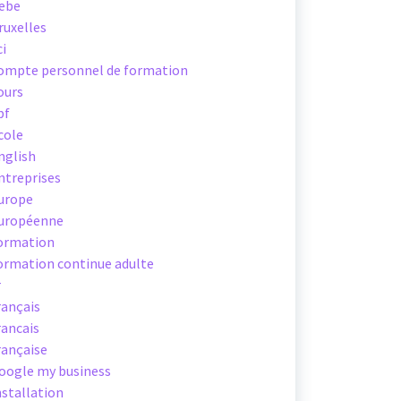
ebe
ruxelles
ci
ompte personnel de formation
ours
pf
cole
nglish
ntreprises
urope
uropéenne
ormation
ormation continue adulte
r
rançais
rancais
rançaise
oogle my business
nstallation