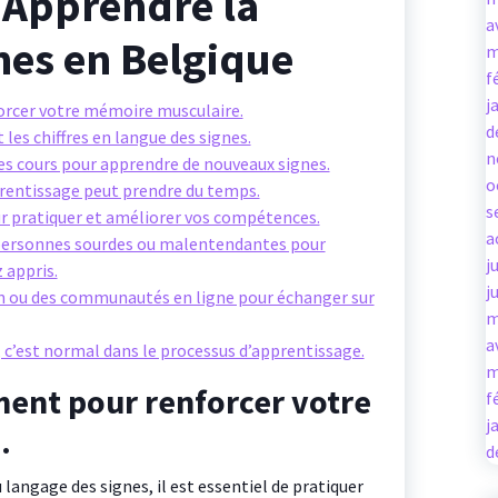
 Apprendre la
a
nes en Belgique
m
f
j
orcer votre mémoire musculaire.
d
 les chiffres en langue des signes.
n
es cours pour apprendre de nouveaux signes.
o
prentissage peut prendre du temps.
s
ur pratiquer et améliorer vos compétences.
a
personnes sourdes ou malentendantes pour
j
 appris.
j
on ou des communautés en ligne pour échanger sur
m
a
, c’est normal dans le processus d’apprentissage.
m
ment pour renforcer votre
f
j
.
d
langage des signes, il est essentiel de pratiquer