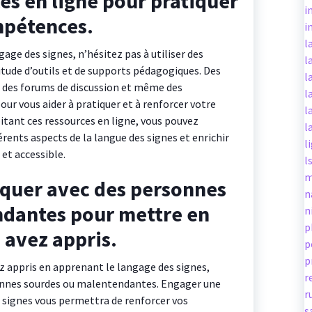
ces en ligne pour pratiquer
i
mpétences.
i
l
ge des signes, n’hésitez pas à utiliser des
l
itude d’outils et de supports pédagogiques. Des
l
s, des forums de discussion et même des
l
ur vous aider à pratiquer et à renforcer votre
l
itant ces ressources en ligne, vous pouvez
l
érents aspects de la langue des signes et enrichir
l
et accessible.
l
m
quer avec des personnes
n
dantes pour mettre en
n
p
 avez appris.
p
p
z appris en apprenant le langage des signes,
r
nnes sourdes ou malentendantes. Engager une
r
s signes vous permettra de renforcer vos
s