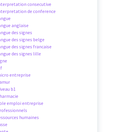
nterpretation consecutive
nterpretation de conference
angue
angue anglaise
angue des signes
angue des signes belge
angue des signes francaise
angue des signes lille
igne
sf
icro entreprise
amur
iveau b1
harmacie
ole emploi entreprise
rofessionnels
essources humaines
usse
ante