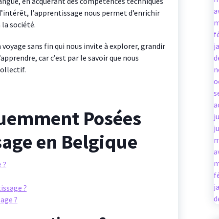
langue, en acquérant des compétences techniques
a
intérêt, l’apprentissage nous permet d’enrichir
m
la société.
f
voyage sans fin qui nous invite à explorer, grandir
j
apprendre, car c’est par le savoir que nous
d
ollectif.
n
o
s
a
quemment Posées
j
j
sage en Belgique
m
a
m
 ?
f
j
tissage ?
d
sage ?