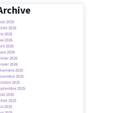
Archive
oût 2026
uillet 2026
uin 2026
ai 2026
vril 2026
ars 2026
évrier 2026
anvier 2026
écembre 2025
ovembre 2025
ctobre 2025
eptembre 2025
oût 2025
uillet 2025
uin 2025
ai 2025