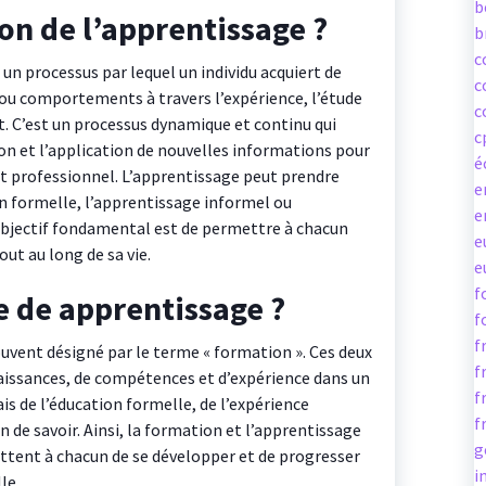
b
ion de l’apprentissage ?
b
c
un processus par lequel un individu acquiert de
c
u comportements à travers l’expérience, l’étude
c
. C’est un processus dynamique et continu qui
c
on et l’application de nouvelles informations pour
é
t professionnel. L’apprentissage peut prendre
e
on formelle, l’apprentissage informel ou
e
objectif fondamental est de permettre à chacun
e
out au long de sa vie.
e
f
e de apprentissage ?
f
f
uvent désigné par le terme « formation ». Ces deux
f
naissances, de compétences et d’expérience dans un
f
ais de l’éducation formelle, de l’expérience
f
 de savoir. Ainsi, la formation et l’apprentissage
g
ttent à chacun de se développer et de progresser
i
le.