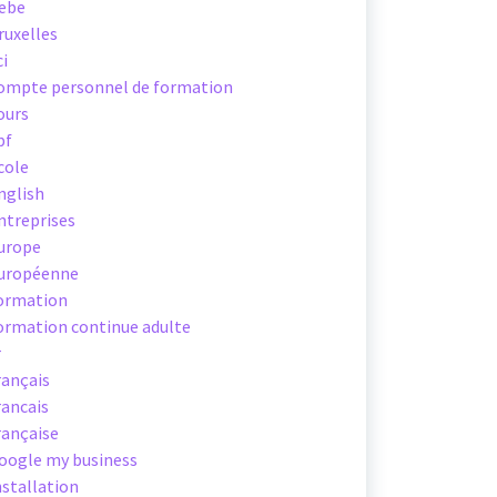
ebe
ruxelles
ci
ompte personnel de formation
ours
pf
cole
nglish
ntreprises
urope
uropéenne
ormation
ormation continue adulte
r
rançais
rancais
rançaise
oogle my business
nstallation