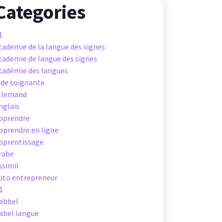
Categories
1
cademie de la langue des signes
cademie de langue des signes
cadémie des langues
ide soignante
llemand
nglais
pprendre
pprendre en ligne
pprentissage
rabe
ssimil
uto entrepreneur
1
abbel
abel langue