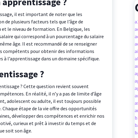
n apprentissage ?
ssage, il est important de noter que les
 de plusieurs facteurs tels que l’âge de
a
on et le niveau de formation. En Belgique, les
a
laire qui correspond à un pourcentage du salaire
a
 même âge. Il est recommandé de se renseigner
a
es compétents pour obtenir des informations
a
ées à l’apprentissage dans un domaine spécifique.
a
a
entissage ?
a
a
ntissage ? Cette question revient souvent
a
ompétences. En réalité, il n’y a pas de limite d’âge
a
nt, adolescent ou adulte, il est toujours possible
a
 Chaque étape de la vie offre des opportunités
a
ines, développer des compétences et enrichir nos
b
tivé, curieux et prêt à investir du temps et de
b
ue soit son âge.
b