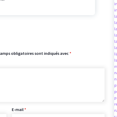
i
i
l
l
l
l
l
l
hamps obligatoires sont indiqués avec
*
l
l
m
n
n
p
p
p
r
E-mail
*
r
s