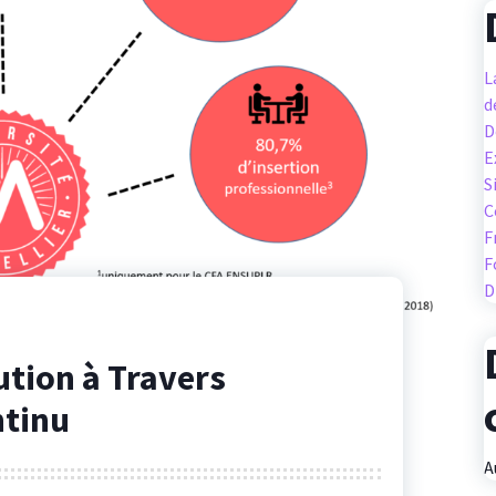
L
d
D
E
S
C
F
F
D
ution à Travers
ntinu
A