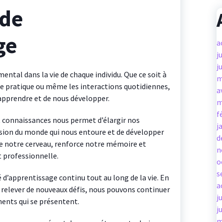
 de
ge
a
j
j
ntal dans la vie de chaque individu. Que ce soit à
m
nce pratique ou même les interactions quotidiennes,
a
prendre et de nous développer.
m
f
 connaissances nous permet d’élargir nos
j
ion du monde qui nous entoure et de développer
d
le notre cerveau, renforce notre mémoire et
n
t professionnelle.
o
s
é d’apprentissage continu tout au long de la vie. En
a
 à relever de nouveaux défis, nous pouvons continuer
j
ents qui se présentent.
j
m