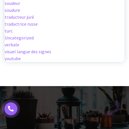
soudeur
soudure
traducteur juré
traductrice russe
turc
Uncategorized
verbale
visuel langue des signes
youtube