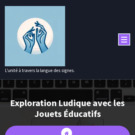
Aller
au
contenu
L'unité à travers la langue des signes.
Exploration Ludique avec les
Jouets Éducatifs