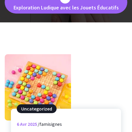
Exploration Ludique avec les Jouets Éducatifs
Uncategorized
6
Avr 2025
famisignes