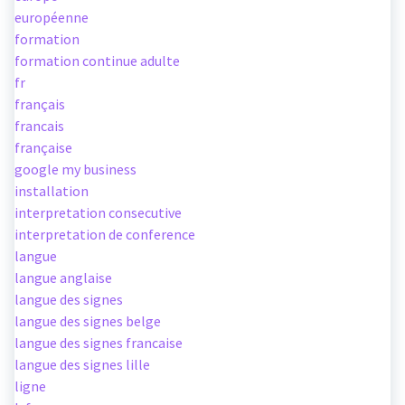
européenne
formation
formation continue adulte
fr
français
francais
française
google my business
installation
interpretation consecutive
interpretation de conference
langue
langue anglaise
langue des signes
langue des signes belge
langue des signes francaise
langue des signes lille
ligne