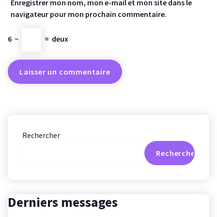
Enregistrer mon nom, mon e-mail et mon site dans le
navigateur pour mon prochain commentaire.
6
−
=
deux
Rechercher
Rechercher
Derniers messages