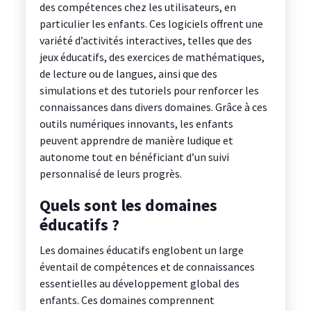
des compétences chez les utilisateurs, en
particulier les enfants. Ces logiciels offrent une
variété d’activités interactives, telles que des
jeux éducatifs, des exercices de mathématiques,
de lecture ou de langues, ainsi que des
simulations et des tutoriels pour renforcer les
connaissances dans divers domaines. Grâce à ces
outils numériques innovants, les enfants
peuvent apprendre de manière ludique et
autonome tout en bénéficiant d’un suivi
personnalisé de leurs progrès.
Quels sont les domaines
éducatifs ?
Les domaines éducatifs englobent un large
éventail de compétences et de connaissances
essentielles au développement global des
enfants. Ces domaines comprennent