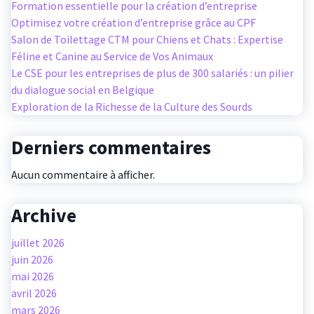
Formation essentielle pour la création d’entreprise
Optimisez votre création d’entreprise grâce au CPF
Salon de Toilettage CTM pour Chiens et Chats : Expertise
Féline et Canine au Service de Vos Animaux
Le CSE pour les entreprises de plus de 300 salariés : un pilier
du dialogue social en Belgique
Exploration de la Richesse de la Culture des Sourds
Derniers commentaires
Aucun commentaire à afficher.
Archive
juillet 2026
juin 2026
mai 2026
avril 2026
mars 2026