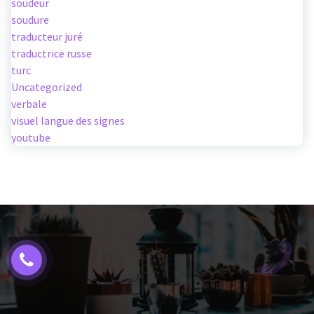
soudeur
soudure
traducteur juré
traductrice russe
turc
Uncategorized
verbale
visuel langue des signes
youtube