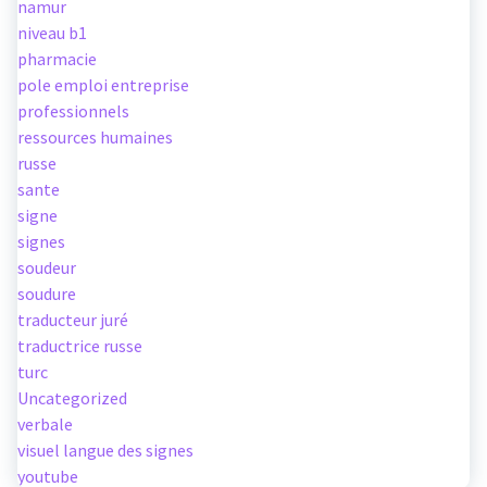
namur
niveau b1
pharmacie
pole emploi entreprise
professionnels
ressources humaines
russe
sante
signe
signes
soudeur
soudure
traducteur juré
traductrice russe
turc
Uncategorized
verbale
visuel langue des signes
youtube