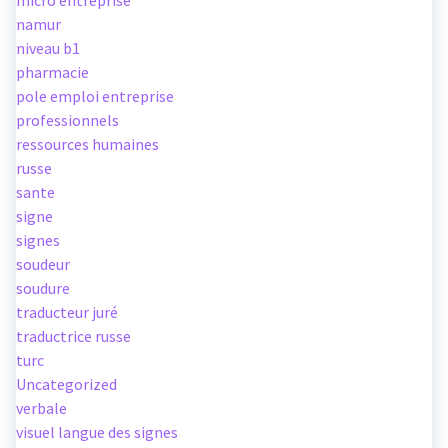
micro entreprise
namur
niveau b1
pharmacie
pole emploi entreprise
professionnels
ressources humaines
russe
sante
signe
signes
soudeur
soudure
traducteur juré
traductrice russe
turc
Uncategorized
verbale
visuel langue des signes