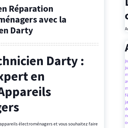
en Réparation
oménagers avec la
en Darty
A
hnicien Darty :
j
j
xpert en
m
a
Appareils
m
f
ers
j
d
n
o
’appareils électroménagers et vous souhaitez faire