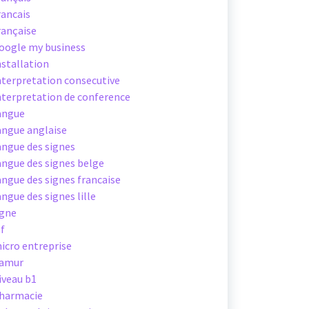
rancais
rançaise
oogle my business
nstallation
nterpretation consecutive
nterpretation de conference
angue
angue anglaise
angue des signes
angue des signes belge
angue des signes francaise
angue des signes lille
igne
sf
icro entreprise
amur
iveau b1
harmacie