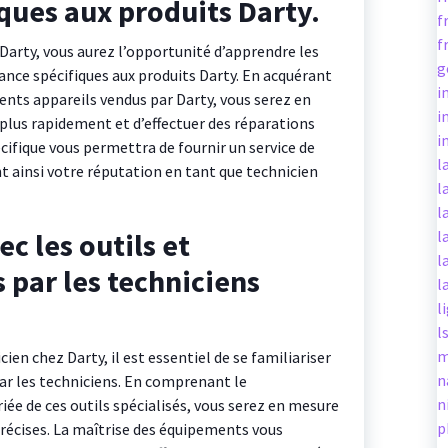
ques aux produits Darty.
f
f
Darty, vous aurez l’opportunité d’apprendre les
g
nce spécifiques aux produits Darty. En acquérant
i
ents appareils vendus par Darty, vous serez en
i
lus rapidement et d’effectuer des réparations
i
écifique vous permettra de fournir un service de
l
nt ainsi votre réputation en tant que technicien
l
l
c les outils et
l
l
 par les techniciens
l
l
l
m
ien chez Darty, il est essentiel de se familiariser
n
par les techniciens. En comprenant le
n
ée de ces outils spécialisés, vous serez en mesure
p
 précises. La maîtrise des équipements vous