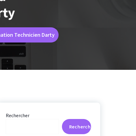
rty
mation Technicien Darty
Rechercher
Rechercher