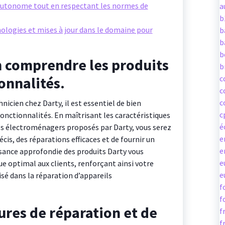
 autonome tout en respectant les normes de
a
b
ologies et mises à jour dans le domaine pour
b
b
b
n comprendre les produits
b
onnalités.
c
c
c
nicien chez Darty, il est essentiel de bien
c
onctionnalités. En maîtrisant les caractéristiques
é
eils électroménagers proposés par Darty, vous serez
e
cis, des réparations efficaces et de fournir un
e
ssance approfondie des produits Darty vous
e
e optimal aux clients, renforçant ainsi votre
e
isé dans la réparation d’appareils
f
f
res de réparation et de
f
f