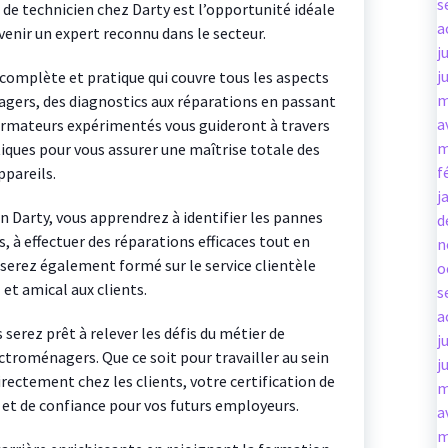
s
de technicien chez Darty est l’opportunité idéale
a
nir un expert reconnu dans le secteur.
j
j
complète et pratique qui couvre tous les aspects
m
agers, des diagnostics aux réparations en passant
a
ormateurs expérimentés vous guideront à travers
m
iques pour vous assurer une maîtrise totale des
f
ppareils.
j
n Darty, vous apprendrez à identifier les pannes
d
és, à effectuer des réparations efficaces tout en
n
 serez également formé sur le service clientèle
o
et amical aux clients.
s
a
serez prêt à relever les défis du métier de
j
ctroménagers. Que ce soit pour travailler au sein
j
rectement chez les clients, votre certification de
m
 et de confiance pour vos futurs employeurs.
a
m