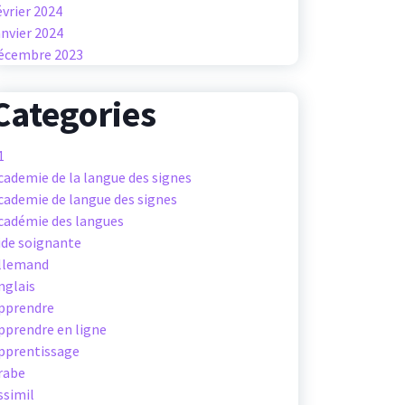
évrier 2024
anvier 2024
écembre 2023
Categories
1
cademie de la langue des signes
cademie de langue des signes
cadémie des langues
ide soignante
llemand
nglais
pprendre
pprendre en ligne
pprentissage
rabe
ssimil