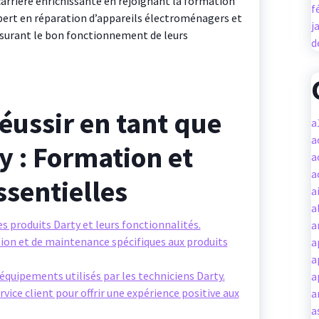
carrière enrichissante en rejoignant la formation
f
pert en réparation d’appareils électroménagers et
j
ssurant le bon fonctionnement de leurs
d
éussir en tant que
a
a
y : Formation et
a
a
sentielles
a
a
 produits Darty et leurs fonctionnalités.
a
ion et de maintenance spécifiques aux produits
a
a
 équipements utilisés par les techniciens Darty.
a
ce client pour offrir une expérience positive aux
a
a