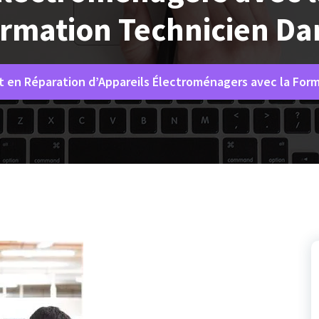
rmation Technicien Da
 en Réparation d’Appareils Électroménagers avec la For