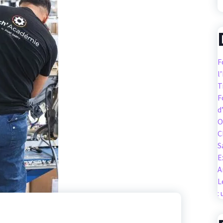
F
l
T
F
d
O
C
S
E
A
L
: