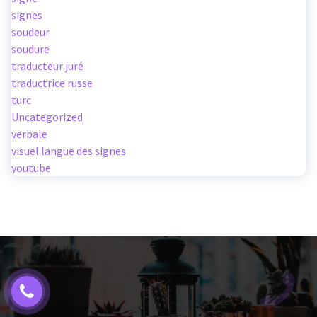
signes
soudeur
soudure
traducteur juré
traductrice russe
turc
Uncategorized
verbale
visuel langue des signes
youtube