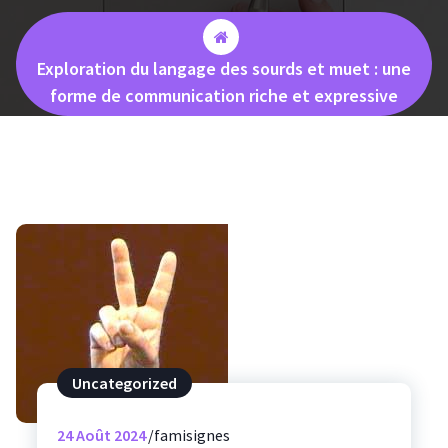
Exploration du langage des sourds et muet : une
forme de communication riche et expressive
Uncategorized
24
Août 2024
famisignes