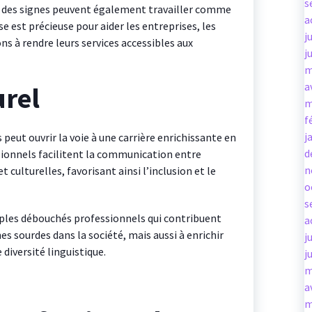
s
e des signes peuvent également travailler comme
a
se est précieuse pour aider les entreprises, les
j
ns à rendre leurs services accessibles aux
j
m
a
urel
m
f
j
 peut ouvrir la voie à une carrière enrichissante en
d
sionnels facilitent la communication entre
n
culturelles, favorisant ainsi l’inclusion et le
o
s
tiples débouchés professionnels qui contribuent
a
s sourdes dans la société, mais aussi à enrichir
j
iversité linguistique.
j
m
a
m