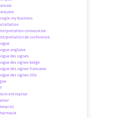
rancais
rançaise
oogle my business
nstallation
nterpretation consecutive
nterpretation de conference
angue
angue anglaise
angue des signes
angue des signes belge
angue des signes francaise
angue des signes lille
igne
sf
icro entreprise
amur
iveau b1
harmacie