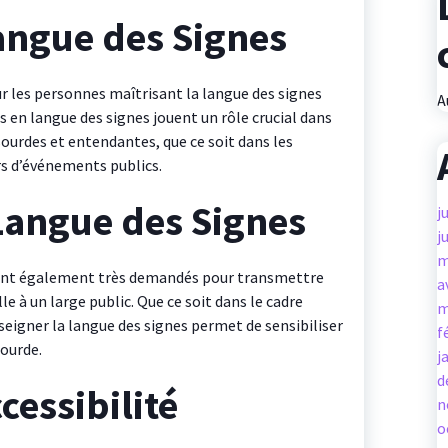
angue des Signes
ur les personnes maîtrisant la langue des signes
A
s en langue des signes jouent un rôle crucial dans
urdes et entendantes, que ce soit dans les
ors d’événements publics.
Langue des Signes
j
j
m
sont également très demandés pour transmettre
a
e à un large public. Que ce soit dans le cadre
m
nseigner la langue des signes permet de sensibiliser
f
ourde.
j
d
cessibilité
n
o