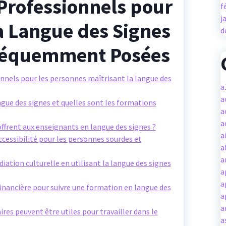
Professionnels pour
f
j
la Langue des Signes
d
Fréquemment Posées
nnels pour les personnes maîtrisant la langue des
a
a
ue des signes et quelles sont les formations
a
a
offrent aux enseignants en langue des signes ?
a
accessibilité pour les personnes sourdes et
a
a
ation culturelle en utilisant la langue des signes
a
a
financière pour suivre une formation en langue des
a
a
s peuvent être utiles pour travailler dans le
a