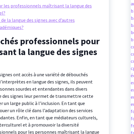
a
r les professionnels maîtrisant la langue des
b
el?
b
de la langue des signes avec d’autres
b
cadémiques?
b
uchés professionnels pour
b
c
sant la langue des signes
c
c
c
signes ont accès à une variété de débouchés
é
’interprètes en langue des signes, ils peuvent
e
rsonnes sourdes et entendantes dans divers
e
e des signes leur permet de transmettre cette
e
 un large public à l’inclusion. En tant que
e
jouer un rôle clé dans l’adaptation des services
f
antes. Enfin, en tant que médiateurs culturels,
f
nterculturel et à promouvoir la diversité
f
ssionnels pour les personnes maîtrisant la langue
f