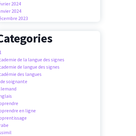
évrier 2024
anvier 2024
écembre 2023
Categories
1
cademie de la langue des signes
cademie de langue des signes
cadémie des langues
ide soignante
llemand
nglais
pprendre
pprendre en ligne
pprentissage
rabe
ssimil