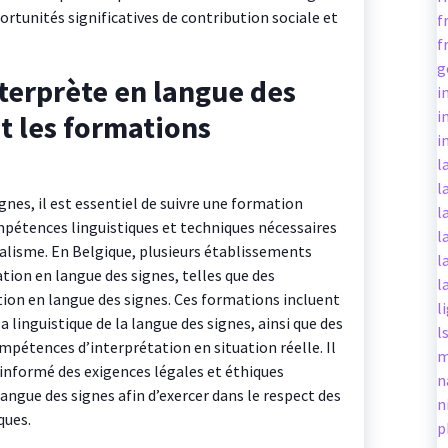
ortunités significatives de contribution sociale et
f
f
g
erprète en langue des
i
i
nt les formations
i
l
l
gnes, il est essentiel de suivre une formation
l
ompétences linguistiques et techniques nécessaires
l
alisme. En Belgique, plusieurs établissements
l
ion en langue des signes, telles que des
l
ion en langue des signes. Ces formations incluent
l
 linguistique de la langue des signes, ainsi que des
l
mpétences d’interprétation en situation réelle. Il
m
nformé des exigences légales et éthiques
n
langue des signes afin d’exercer dans le respect des
n
ques.
p