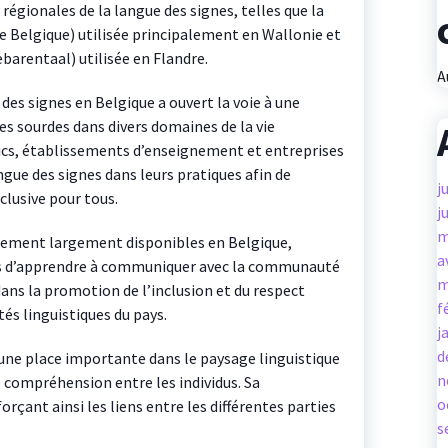
 régionales de la langue des signes, telles que la
 Belgique) utilisée principalement en Wallonie et
ebarentaal) utilisée en Flandre.
A
 des signes en Belgique a ouvert la voie à une
es sourdes dans divers domaines de la vie
ics, établissements d’enseignement et entreprises
ngue des signes dans leurs pratiques afin de
j
clusive pour tous.
j
m
alement largement disponibles en Belgique,
a
 d’apprendre à communiquer avec la communauté
m
dans la promotion de l’inclusion et du respect
f
s linguistiques du pays.
j
d
une place importante dans le paysage linguistique
n
e compréhension entre les individus. Sa
o
rçant ainsi les liens entre les différentes parties
s