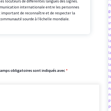
s locuteurs de différentes langues des signes.
f
munication internationale entre les personnes
g
st important de reconnaître et de respecter la
i
la communauté sourde à l’échelle mondiale.
i
i
l
l
l
l
l
l
hamps obligatoires sont indiqués avec
*
l
l
m
n
n
p
p