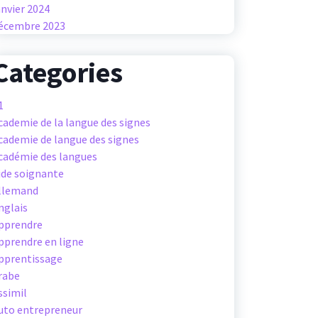
anvier 2024
écembre 2023
Categories
1
cademie de la langue des signes
cademie de langue des signes
cadémie des langues
ide soignante
llemand
nglais
pprendre
pprendre en ligne
pprentissage
rabe
ssimil
uto entrepreneur