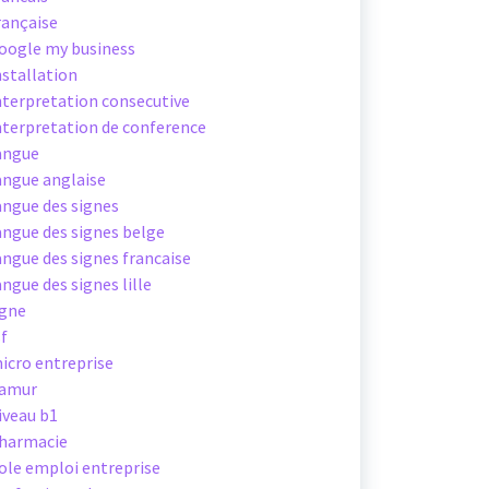
rançaise
oogle my business
nstallation
nterpretation consecutive
nterpretation de conference
angue
angue anglaise
angue des signes
angue des signes belge
angue des signes francaise
angue des signes lille
igne
sf
icro entreprise
amur
iveau b1
harmacie
ole emploi entreprise