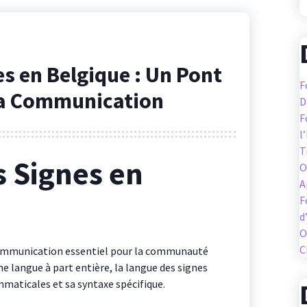
s en Belgique : Un Pont
F
 la Communication
D
F
l
T
 Signes en
O
A
F
d
O
C
communication essentiel pour la communauté
 langue à part entière, la langue des signes
maticales et sa syntaxe spécifique.