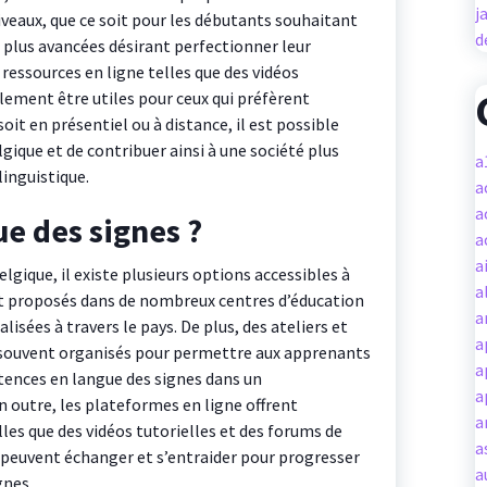
j
iveaux, que ce soit pour les débutants souhaitant
d
 plus avancées désirant perfectionner leur
ressources en ligne telles que des vidéos
lement être utiles pour ceux qui préfèrent
it en présentiel ou à distance, il est possible
gique et de contribuer ainsi à une société plus
a
linguistique.
a
a
ue des signes ?
a
a
lgique, il existe plusieurs options accessibles à
a
nt proposés dans de nombreux centres d’éducation
a
lisées à travers le pays. De plus, des ateliers et
a
ouvent organisés pour permettre aux apprenants
a
tences en langue des signes dans un
a
n outre, les plateformes en ligne offrent
a
les que des vidéos tutorielles et des forums de
a
 peuvent échanger et s’entraider pour progresser
a
gnes.