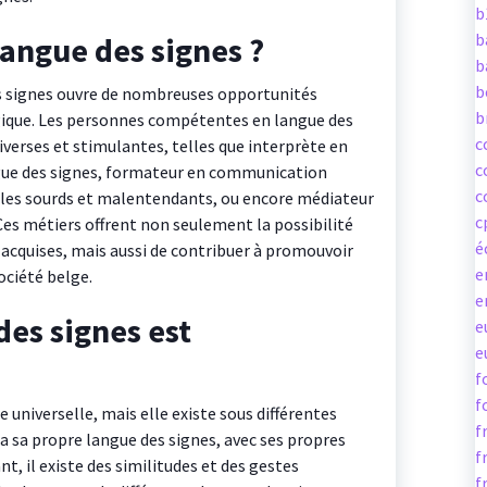
b
b
langue des signes ?
b
b
des signes ouvre de nombreuses opportunités
b
gique. Les personnes compétentes en langue des
c
iverses et stimulantes, telles que interprète en
c
ngue des signes, formateur en communication
c
ur les sourds et malentendants, ou encore médiateur
c
 Ces métiers offrent non seulement la possibilité
é
 acquises, mais aussi de contribuer à promouvoir
e
société belge.
e
des signes est
e
e
f
f
 universelle, mais elle existe sous différentes
f
a sa propre langue des signes, avec ses propres
f
t, il existe des similitudes et des gestes
f