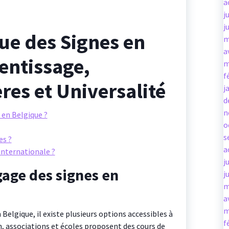
a
j
j
ue des Signes en
m
a
entissage,
m
f
res et Universalité
j
d
n
 en Belgique ?
o
s
es ?
a
 internationale ?
j
age des signes en
j
m
a
m
Belgique, il existe plusieurs options accessibles à
f
 associations et écoles proposent des cours de