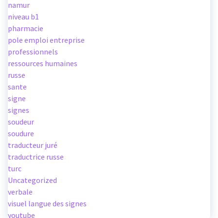
namur
niveau b1
pharmacie
pole emploi entreprise
professionnels
ressources humaines
russe
sante
signe
signes
soudeur
soudure
traducteur juré
traductrice russe
turc
Uncategorized
verbale
visuel langue des signes
youtube