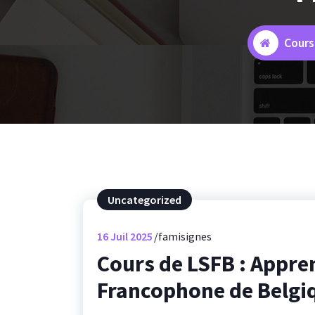
Cours
Uncategorized
16
Juil 2025
famisignes
Cours de LSFB : Appre
Francophone de Belgi