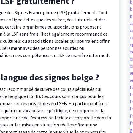
LSF gratuitement ?
b
b
ngue des Signes Francophone (LSF) gratuitement. Tout
b
ces en ligne telles que des vidéos, des tutoriels et des
c
lus, certains organismes ou associations proposent
c
ion à la LSF sans frais. Il est également recommandé de
c
 culturels ou associations locales qui pourraient offrir
c
égulièrement avec des personnes sourdes ou
é
éliorer ses compétences en LSF de manière informelle
e
e
e
angue des signes belge ?
e
f
 est recommandé de suivre des cours spécialisés qui
f
de Belgique (LSFB). Ces cours sont conçus pour les
f
connaissances préalables en LSFB. En participant à ces
f
acquérir un vocabulaire spécifique, de comprendre la
f
mportance de l’expression faciale et corporelle dans la
f
ues et les mises en situation réelles offrent une
g
apprentissage de cette langue visuelle et expressive.