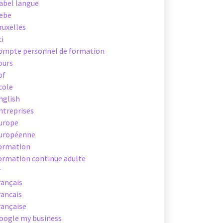
abel langue
ebe
ruxelles
ci
ompte personnel de formation
ours
pf
cole
nglish
ntreprises
urope
uropéenne
ormation
ormation continue adulte
r
rançais
rancais
rançaise
oogle my business