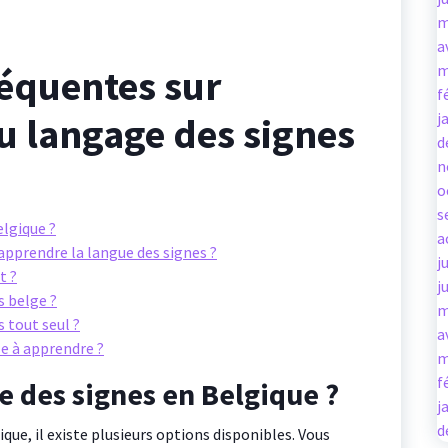
m
a
m
réquentes sur
f
j
u langage des signes
d
n
o
s
elgique ?
a
 apprendre la langue des signes ?
j
t ?
j
 belge ?
m
 tout seul ?
a
ile à apprendre ?
m
f
e des signes en Belgique ?
j
d
ue, il existe plusieurs options disponibles. Vous