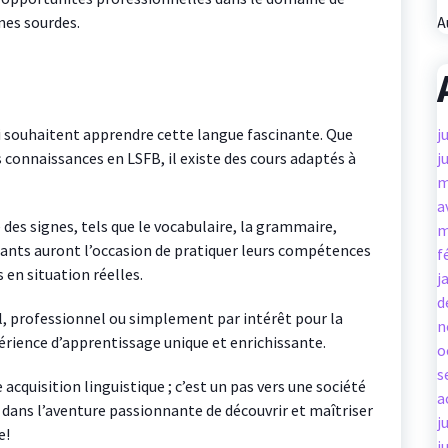
nes sourdes.
A
i souhaitent apprendre cette langue fascinante. Que
j
 connaissances en LSFB, il existe des cours adaptés à
j
m
a
 des signes, tels que le vocabulaire, la grammaire,
m
cipants auront l’occasion de pratiquer leurs compétences
f
s en situation réelles.
j
d
, professionnel ou simplement par intérêt pour la
n
périence d’apprentissage unique et enrichissante.
o
s
acquisition linguistique ; c’est un pas vers une société
a
 dans l’aventure passionnante de découvrir et maîtriser
j
e!
j