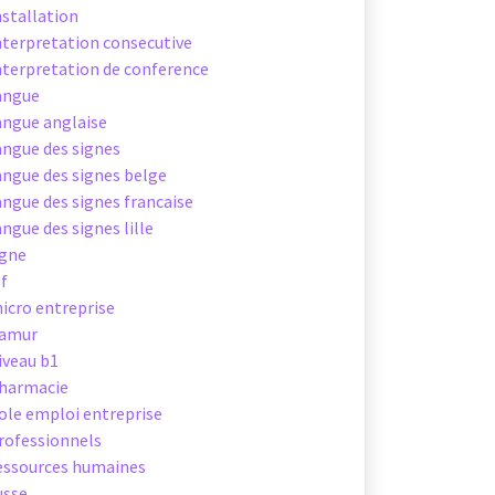
nstallation
nterpretation consecutive
nterpretation de conference
angue
angue anglaise
angue des signes
angue des signes belge
angue des signes francaise
angue des signes lille
igne
sf
icro entreprise
amur
iveau b1
harmacie
ole emploi entreprise
rofessionnels
essources humaines
usse