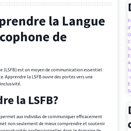
pprendre la Langue
F
d
ncophone de
O
C
S
E
A
ue (LSFB) est un moyen de communication essentiel
L
 Apprendre la LSFB ouvre des portes vers une
:
nclusivité.
E
S
re la LSFB?
ui permet aux individus de communiquer efficacement
ermet non seulement de mieux comprendre et soutenir
es opportunités professionnelles dans le domaine de