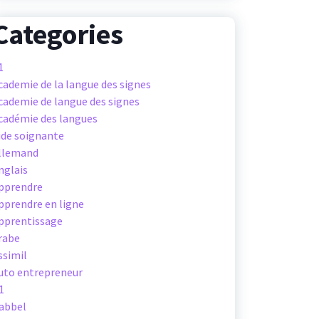
Categories
1
cademie de la langue des signes
cademie de langue des signes
cadémie des langues
ide soignante
llemand
nglais
pprendre
pprendre en ligne
pprentissage
rabe
ssimil
uto entrepreneur
1
abbel