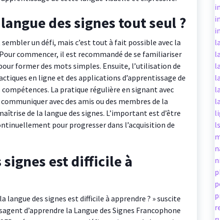
i
angue des signes tout seul ?
i
i
sembler un défi, mais c’est tout à fait possible avec la
l
 Pour commencer, il est recommandé de se familiariser
l
pour former des mots simples. Ensuite, l’utilisation de
l
idactiques en ligne et des applications d’apprentissage de
l
es compétences. La pratique régulière en signant avec
l
e communiquer avec des amis ou des membres de la
l
aîtrise de la langue des signes. L’important est d’être
l
ontinuellement pour progresser dans l’acquisition de
l
m
n
signes est difficile à
n
p
p
p
langue des signes est difficile à apprendre ? » suscite
r
visagent d’apprendre la Langue des Signes Francophone
r