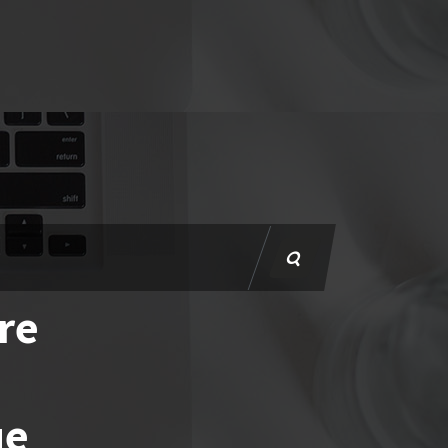
re
ue