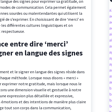
 langue des signes pour exprimer sa gratitude, on
des modes de communication. Cela permet également
a
nnes sourdes ou malentendantes qui utilisent la
a
 de s’exprimer. En choisissant de dire ‘merci’ en
a
les différentes cultures linguistiques et on
a
t respectueuse.
a
a
nce entre dire ‘merci’
a
gner en langue des signes
a
a
a
a
ement et le signer en langue des signes réside dans
a
chaque méthode. Lorsque nous disons « merci »
a
r exprimer notre gratitude, mais lorsque nous le
b
tons une dimension visuelle et gestuelle à notre
b
ne expression plus détaillée et expressive,
b
s émotions et des intentions de manière plus claire
b
gage tout son corps dans la communication,