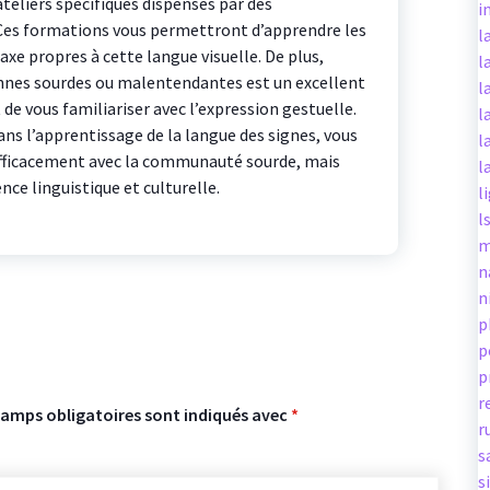
teliers spécifiques dispensés par des
i
 Ces formations vous permettront d’apprendre les
l
axe propres à cette langue visuelle. De plus,
l
nnes sourdes ou malentendantes est un excellent
l
e vous familiariser avec l’expression gestuelle.
l
ans l’apprentissage de la langue des signes, vous
l
ficacement avec la communauté sourde, mais
l
ce linguistique et culturelle.
l
l
m
n
n
p
p
p
r
hamps obligatoires sont indiqués avec
*
r
s
s