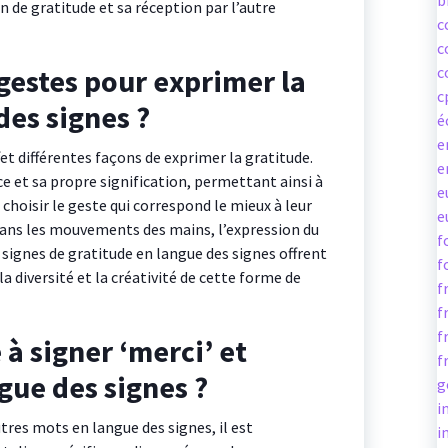
b
on de gratitude et sa réception par l’autre
c
c
s gestes pour exprimer la
c
c
des signes ?
é
e
fet différentes façons de exprimer la gratitude.
e
e et sa propre signification, permettant ainsi à
e
 choisir le geste qui correspond le mieux à leur
e
 dans les mouvements des mains, l’expression du
f
 signes de gratitude en langue des signes offrent
f
la diversité et la créativité de cette forme de
f
f
f
 signer ‘merci’ et
f
gue des signes ?
g
i
tres mots en langue des signes, il est
i