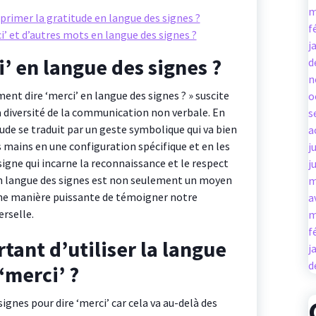
m
xprimer la gratitude en langue des signes ?
f
 et d’autres mots en langue des signes ?
j
 en langue des signes ?
d
n
t dire ‘merci’ en langue des signes ? » suscite
o
la diversité de la communication non verbale. En
s
tude se traduit par un geste symbolique qui va bien
a
 mains en une configuration spécifique et en les
j
signe qui incarne la reconnaissance et le respect
j
 en langue des signes est non seulement un moyen
m
une manière puissante de témoigner notre
a
erselle.
m
f
tant d’utiliser la langue
j
d
‘merci’ ?
signes pour dire ‘merci’ car cela va au-delà des