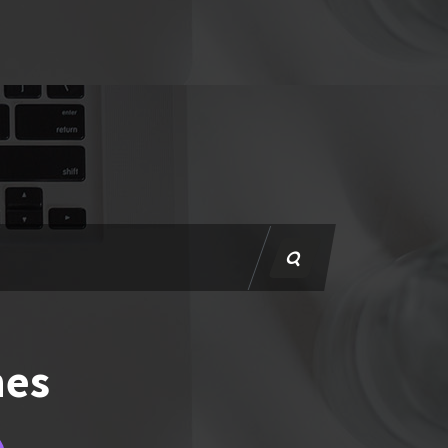
:
nes