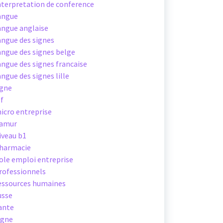
nterpretation de conference
angue
angue anglaise
angue des signes
angue des signes belge
angue des signes francaise
angue des signes lille
igne
sf
icro entreprise
amur
iveau b1
harmacie
ole emploi entreprise
rofessionnels
essources humaines
usse
ante
igne