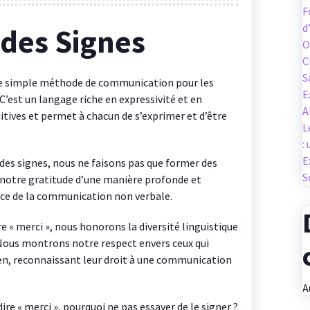
F
d
des Signes
O
C
S
une simple méthode de communication pour les
E
est un langage riche en expressivité et en
A
itives et permet à chacun de s’exprimer et d’être
L
:
E
des signes, nous ne faisons pas que former des
S
notre gratitude d’une manière profonde et
nce de la communication non verbale.
re « merci », nous honorons la diversité linguistique
. Nous montrons notre respect envers ceux qui
ien, reconnaissant leur droit à une communication
A
ire « merci », pourquoi ne pas essayer de le signer ?