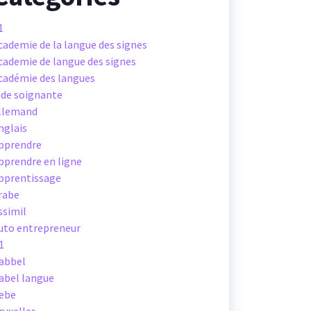
1
cademie de la langue des signes
cademie de langue des signes
cadémie des langues
ide soignante
llemand
nglais
pprendre
pprendre en ligne
pprentissage
rabe
ssimil
uto entrepreneur
1
abbel
abel langue
ebe