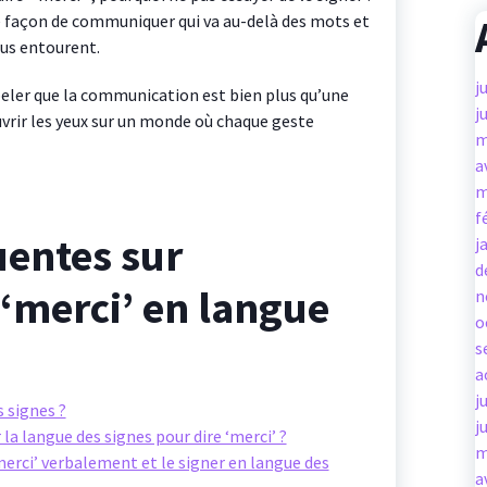
e façon de communiquer qui va au-delà des mots et
ous entourent.
j
peler que la communication est bien plus qu’une
j
uvrir les yeux sur un monde où chaque geste
m
a
m
f
uentes sur
j
d
 ‘merci’ en langue
n
o
s
a
j
 signes ?
j
 la langue des signes pour dire ‘merci’ ?
m
‘merci’ verbalement et le signer en langue des
a