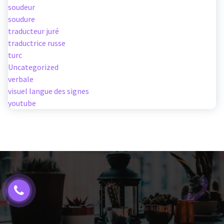
soudeur
soudure
traducteur juré
traductrice russe
turc
Uncategorized
verbale
visuel langue des signes
youtube