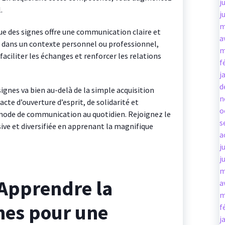
j
.
j
m
e des signes offre une communication claire et
a
t dans un contexte personnel ou professionnel,
m
faciliter les échanges et renforcer les relations
f
j
d
ignes va bien au-delà de la simple acquisition
n
cte d’ouverture d’esprit, de solidarité et
o
 mode de communication au quotidien. Rejoignez le
s
ve et diversifiée en apprenant la magnifique
a
j
j
m
’Apprendre la
a
m
nes pour une
f
j