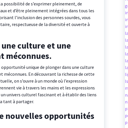
la possibilité de s’exprimer pleinement, de
g
aux et d’être pleinement intégrées dans tous les
i
orisant l’inclusion des personnes sourdes, vous
i
taire, respectueuse de la diversité et ouverte à
i
l
l
 une culture et une
l
t méconnues.
l
l
e opportunité unique de plonger dans une culture
l
 méconnues. En découvrant la richesse de cette
l
uelle, on s’ouvre à un monde où l’expression
l
prennent vie à travers les mains et les expressions
m
 un univers culturel fascinant et à établir des liens
n
 tant à partager.
n
p
de nouvelles opportunités
p
p