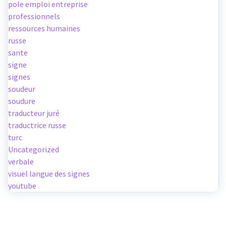
pole emploi entreprise
professionnels
ressources humaines
russe
sante
signe
signes
soudeur
soudure
traducteur juré
traductrice russe
turc
Uncategorized
verbale
visuel langue des signes
youtube