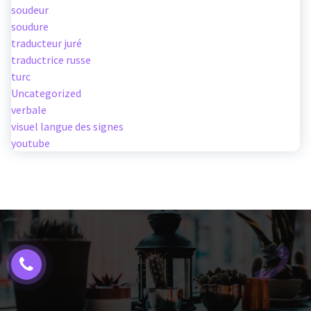
soudeur
soudure
traducteur juré
traductrice russe
turc
Uncategorized
verbale
visuel langue des signes
youtube