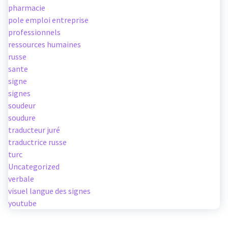
pharmacie
pole emploi entreprise
professionnels
ressources humaines
russe
sante
signe
signes
soudeur
soudure
traducteur juré
traductrice russe
turc
Uncategorized
verbale
visuel langue des signes
youtube