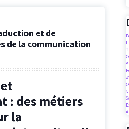
raduction et de
F
clés de la communication
l
T
O
A
F
d
 et
O
C
at : des métiers
S
E
r la
A