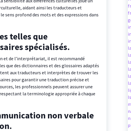
 sensibilité aux différences culturelles joue un
f
ulturelle, aidant ainsi les traducteurs et
f
le sens profond des mots et des expressions dans
g
i
es telles que
i
i
saires spécialisés.
l
l
on et de l’interprétariat, il est recommandé
l
lles que des dictionnaires et des glossaires adaptés
l
ent aux traducteurs et interprètes de trouver les
l
aires pour garantir une traduction précise et
l
sources, les professionnels peuvent assurer une
l
 respectant la terminologie appropriée à chaque
l
m
n
ommunication non verbale
n
ion.
p