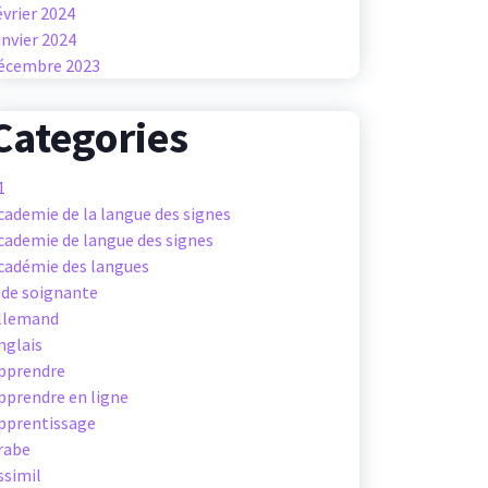
évrier 2024
anvier 2024
écembre 2023
Categories
1
cademie de la langue des signes
cademie de langue des signes
cadémie des langues
ide soignante
llemand
nglais
pprendre
pprendre en ligne
pprentissage
rabe
ssimil