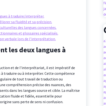
f
j
d
gues à traduire/interpréter.
orer sa fluidité et sa précision.
s culturelles des langues concernées.
ctionnaires et glossaires spécialisés.
n verbale lors de l’interprétation.
a
a
nt les deux langues à
a
.
a
a
ction et de l’interprétariat, il est impératif de
a
 à traduire ou à interpréter. Cette compétence
a
gulaire de tout travail de traduction ou
a
t une compréhension précise des nuances, des
a
sents dans les langues source et cible. La maîtrise
a
tion fluide et fidèle, essentielle pour
a
rigine sans perte de sens ni confusion.
a