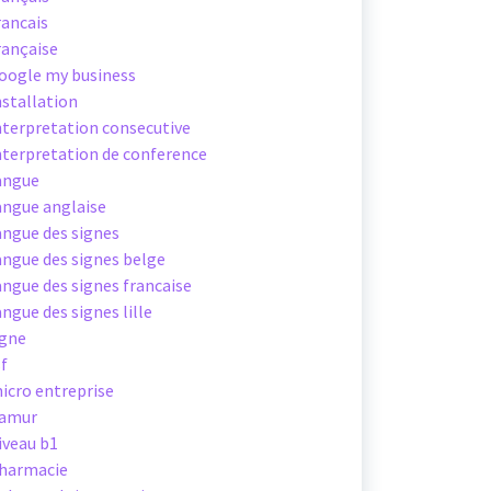
rancais
rançaise
oogle my business
nstallation
nterpretation consecutive
nterpretation de conference
angue
angue anglaise
angue des signes
angue des signes belge
angue des signes francaise
angue des signes lille
igne
sf
icro entreprise
amur
iveau b1
harmacie