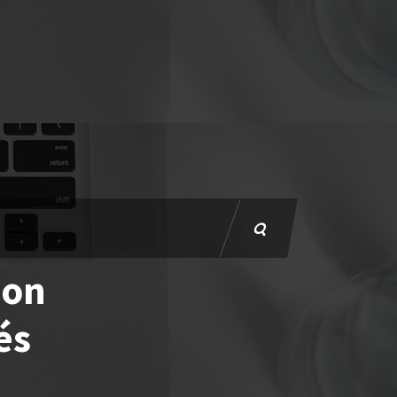
ion
és