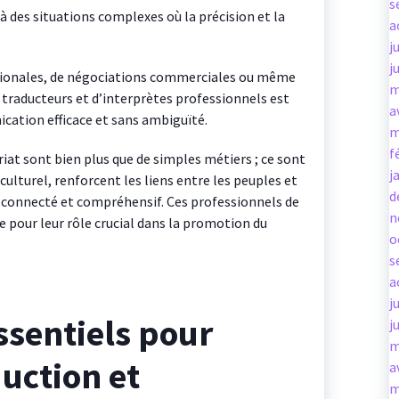
s
 des situations complexes où la précision et la
a
j
j
ationales, de négociations commerciales ou même
m
 traducteurs et d’interprètes professionnels est
a
cation efficace et sans ambiguïté.
m
f
iat sont bien plus que de simples métiers ; ce sont
j
culturel, renforcent les liens entre les peuples et
d
 connecté et compréhensif. Ces professionnels de
n
 pour leur rôle crucial dans la promotion du
o
s
a
j
ssentiels pour
j
m
duction et
a
m