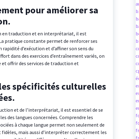
a
rement pour améliorer sa
b
on.
b
b
 en traduction et en interprétariat, il est
b
 La pratique constante permet de renforcer ses
b
rapidité d’exécution et d’affiner son sens du
c
effort dans des exercices d’entraînement variés, on
c
et offrir des services de traduction et
c
c
é
les spécificités culturelles
e
e
ées.
e
e
tion et de l’interprétariat, il est essentiel de se
f
relles des langues concernées. Comprendre les
f
ssociées à chaque langue permet non seulement de
f
t fidèles, mais aussi d’interpréter correctement les
f