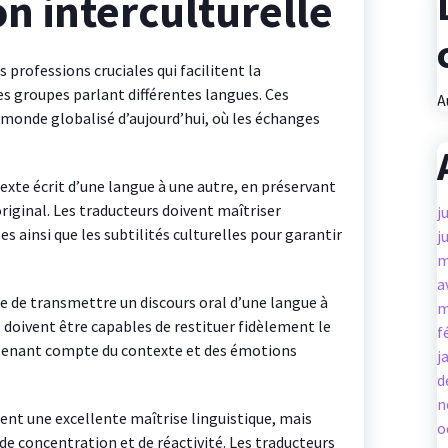
 interculturelle
s professions cruciales qui facilitent la
s groupes parlant différentes langues. Ces
A
 monde globalisé d’aujourd’hui, où les échanges
exte écrit d’une langue à une autre, en préservant
 original. Les traducteurs doivent maîtriser
j
 ainsi que les subtilités culturelles pour garantir
j
m
a
ue de transmettre un discours oral d’une langue à
m
 doivent être capables de restituer fidèlement le
f
 tenant compte du contexte et des émotions
j
d
n
nt une excellente maîtrise linguistique, mais
o
de concentration et de réactivité. Les traducteurs