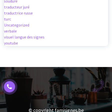
soudure
traducteur juré
traductrice russe
turc
Uncategorized
verbale
visuel langue des signes
youtube
© copyright famisignes.be