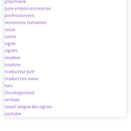
pharmacie
pole emploi entreprise
professionnels
ressources humaines
russe
sante
signe
signes
soudeur
soudure
traducteur juré
traductrice russe
turc
Uncategorized
verbale
visuel langue des signes
youtube