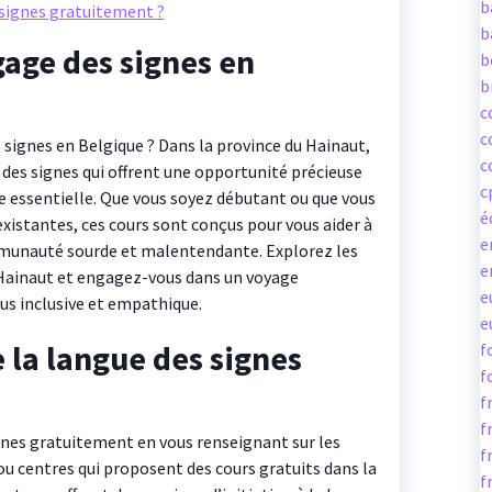
b
signes gratuitement ?
b
age des signes en
b
b
c
c
 signes en Belgique ? Dans la province du Hainaut,
c
 des signes qui offrent une opportunité précieuse
c
e essentielle. Que vous soyez débutant ou que vous
é
istantes, ces cours sont conçus pour vous aider à
e
munauté sourde et malentendante. Explorez les
e
 Hainaut et engagez-vous dans un voyage
e
us inclusive et empathique.
e
 la langue des signes
f
f
f
f
gnes gratuitement en vous renseignant sur les
f
ou centres qui proposent des cours gratuits dans la
f