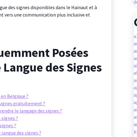
d
ngue des signes disponibles dans le Hainaut et à
nt vers une communication plus inclusive et
a
a
quemment Posées
a
a
e Langue des Signes
a
a
a
a
a
 en Belgique ?
a
 signes gratuitement ?
a
endre le langage des signes ?
a
 signes ?
a
signes ?
b
e langue des signes ?