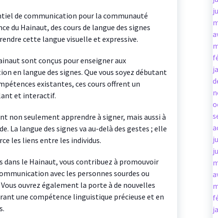
j
entiel de communication pour la communauté
m
ce du Hainaut, des cours de langue des signes
a
endre cette langue visuelle et expressive.
m
f
Hainaut sont conçus pour enseigner aux
j
ion en langue des signes. Que vous soyez débutant
d
mpétences existantes, ces cours offrent un
n
nt et interactif.
o
s
ent non seulement apprendre à signer, mais aussi à
a
e. La langue des signes va au-delà des gestes ; elle
j
ce les liens entre les individus.
j
es dans le Hainaut, vous contribuez à promouvoir
m
la communication avec les personnes sourdes ou
a
ous ouvrez également la porte à de nouvelles
m
rant une compétence linguistique précieuse et en
f
s.
j