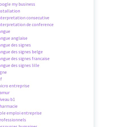
oogle my business
nstallation
nterpretation consecutive
nterpretation de conference
angue
angue anglaise
angue des signes
angue des signes belge
angue des signes francaise
angue des signes lille
igne
sf
icro entreprise
amur
iveau b1
harmacie
ole emploi entreprise
rofessionnels
essources humaines