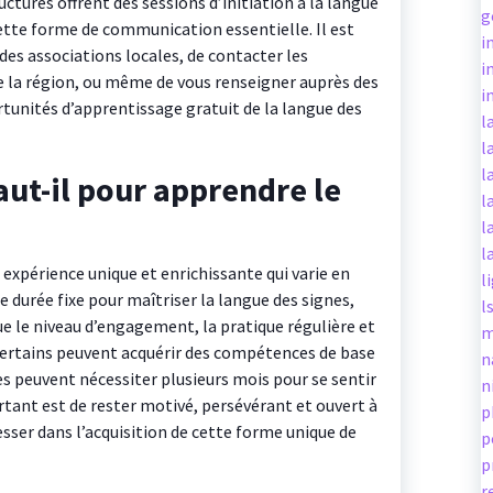
tures offrent des sessions d’initiation à la langue
g
 cette forme de communication essentielle. Il est
i
es associations locales, de contacter les
i
e la région, ou même de vous renseigner auprès des
i
rtunités d’apprentissage gratuit de la langue des
l
l
l
ut-il pour apprendre le
l
l
l
expérience unique et enrichissante qui varie en
l
de durée fixe pour maîtriser la langue des signes,
l
que le niveau d’engagement, la pratique régulière et
m
Certains peuvent acquérir des compétences de base
n
s peuvent nécessiter plusieurs mois pour se sentir
n
ortant est de rester motivé, persévérant et ouvert à
p
ser dans l’acquisition de cette forme unique de
p
p
r