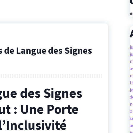
A
j
s de Langue des Signes
j
m
a
m
f
gue des Signes
j
d
ut : Une Porte
n
o
s
’Inclusivité
a
j