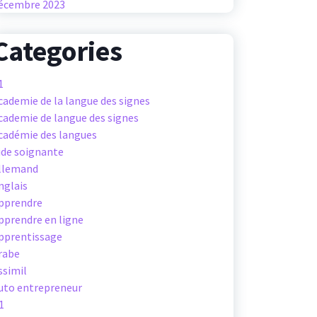
écembre 2023
Categories
1
cademie de la langue des signes
cademie de langue des signes
cadémie des langues
ide soignante
llemand
nglais
pprendre
pprendre en ligne
pprentissage
rabe
ssimil
uto entrepreneur
1