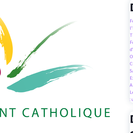
F
l
T
F
d
O
C
S
E
A
L
: