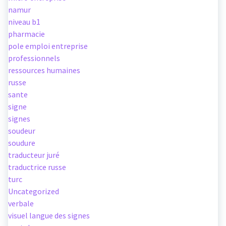
namur
niveau b1
pharmacie
pole emploi entreprise
professionnels
ressources humaines
russe
sante
signe
signes
soudeur
soudure
traducteur juré
traductrice russe
turc
Uncategorized
verbale
visuel langue des signes