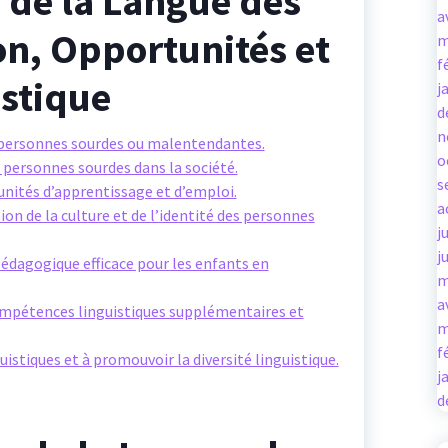
 de la Langue des
a
ion, Opportunités et
m
f
istique
j
d
n
s personnes sourdes ou malentendantes.
o
 personnes sourdes dans la société.
s
unités d’apprentissage et d’emploi.
a
n de la culture et de l’identité des personnes
j
j
édagogique efficace pour les enfants en
m
a
mpétences linguistiques supplémentaires et
m
f
uistiques et à promouvoir la diversité linguistique.
j
d