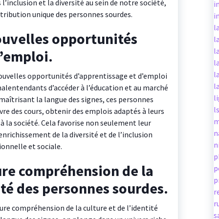
l’inclusion et la diversité au sein de notre société,
i
ntribution unique des personnes sourdes.
i
l
ouvelles opportunités
l
l
’emploi.
l
l
nouvelles opportunités d’apprentissage et d’emploi
l
alentendants d’accéder à l’éducation et au marché
l
 maîtrisant la langue des signes, ces personnes
l
e des cours, obtenir des emplois adaptés à leurs
m
 la société. Cela favorise non seulement leur
n
richissement de la diversité et de l’inclusion
n
onnelle et sociale.
p
ure compréhension de la
p
p
tité des personnes sourdes.
r
r
ure compréhension de la culture et de l’identité
s