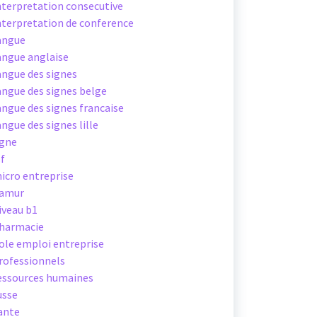
nterpretation consecutive
nterpretation de conference
angue
angue anglaise
angue des signes
angue des signes belge
angue des signes francaise
angue des signes lille
igne
sf
icro entreprise
amur
iveau b1
harmacie
ole emploi entreprise
rofessionnels
essources humaines
usse
ante