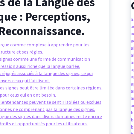
ls de la Langue des
que : Perceptions,
a
t Reconnaissance.
a
a
a
perçue comme complexe à apprendre pour les
a
ructure et ses règles.
a
es signes comme une forme de communication
a
ession aussi riche que la langue parlée.
a
préjugés associés à la langue des signes, ce qui
a
vers ceux qui l’utilisent.
a
des signes peut être limitée dans certaines régions,
a
pour ceux qui en ont besoin.
a
entendantes peuvent se sentir isolées ou exclues
a
sonnes ne comprenant pas la langue des signes.
b
langue des signes dans divers domaines reste encore
b
 droits et opportunités pour les utilisateurs.
b