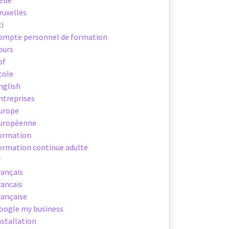
ebe
ruxelles
ci
ompte personnel de formation
ours
pf
cole
nglish
ntreprises
urope
uropéenne
ormation
ormation continue adulte
r
rançais
rancais
rançaise
oogle my business
nstallation