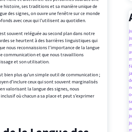
histoire, ses traditions et sa manière unique de
gue des signes, on ouvre une fenêtre sur ce monde
fonds avec ceux qui l’utilisent au quotidien.
j
est souvent reléguée au second plan dans notre
j
rdes se heurtent à des barrières linguistiques qui
m
s que nous reconnaissions l’importance de la langue
a
de communication et que nous travaillions
m
sage et son utilisation.
f
j
st bien plus qu’un simple outil de communication ;
d
oyen d’inclure ceux qui sont souvent marginalisés
n
en valorisant la langue des signes, nous
o
nclusif où chacun a sa place et peut s’exprimer
s
a
j
j
m