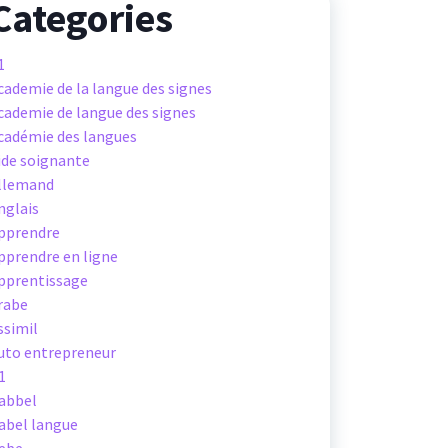
Categories
1
cademie de la langue des signes
cademie de langue des signes
cadémie des langues
ide soignante
llemand
nglais
pprendre
pprendre en ligne
pprentissage
rabe
ssimil
uto entrepreneur
1
abbel
abel langue