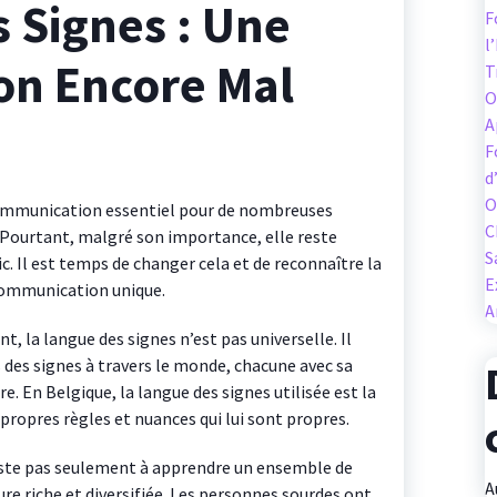
 Signes : Une
F
l
n Encore Mal
T
O
A
F
d
O
communication essentiel pour de nombreuses
C
Pourtant, malgré son importance, elle reste
S
. Il est temps de changer cela et de reconnaître la
E
 communication unique.
A
 la langue des signes n’est pas universelle. Il
 des signes à travers le monde, chacune avec sa
. En Belgique, la langue des signes utilisée est la
 propres règles et nuances qui lui sont propres.
iste pas seulement à apprendre un ensemble de
A
ure riche et diversifiée. Les personnes sourdes ont