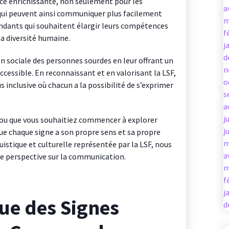
ce enrichissante, non seulement pour les
a
ui peuvent ainsi communiquer plus facilement
m
tendants qui souhaitent élargir leurs compétences
f
a diversité humaine.
j
d
ion sociale des personnes sourdes en leur offrant un
n
ssible. En reconnaissant et en valorisant la LSF,
o
 inclusive où chacun a la possibilité de s’exprimer
s
a
j
F ou que vous souhaitiez commencer à explorer
j
ue chaque signe a son propre sens et sa propre
m
uistique et culturelle représentée par la LSF, nous
a
e perspective sur la communication.
m
f
j
ue des Signes
d