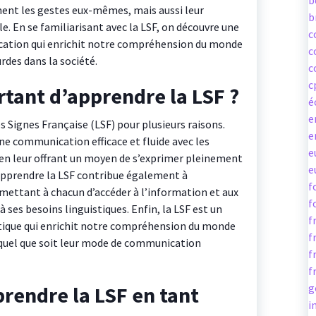
b
ent les gestes eux-mêmes, mais aussi leur
b
. En se familiarisant avec la LSF, on découvre une
c
cation qui enrichit notre compréhension du monde
c
rdes dans la société.
c
c
rtant d’apprendre la LSF ?
é
e
s Signes Française (LSF) pour plusieurs raisons.
e
ne communication efficace et fluide avec les
e
n leur offrant un moyen de s’exprimer pleinement
e
. Apprendre la LSF contribue également à
f
mettant à chacun d’accéder à l’information et aux
f
ses besoins linguistiques. Enfin, la LSF est un
f
istique qui enrichit notre compréhension du monde
f
s, quel que soit leur mode de communication
f
f
g
rendre la LSF en tant
i