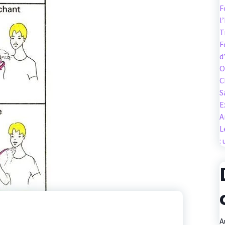
F
l
T
F
d
O
C
S
E
A
L
:
A