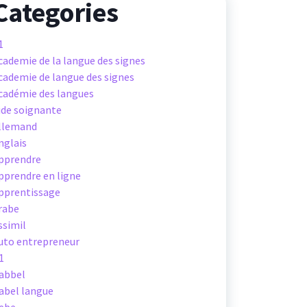
Categories
1
cademie de la langue des signes
cademie de langue des signes
cadémie des langues
ide soignante
llemand
nglais
pprendre
pprendre en ligne
pprentissage
rabe
ssimil
uto entrepreneur
1
abbel
abel langue