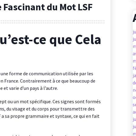
 Fascinant du Mot LSF
j
Qu’est-ce que Cela
j
m
a
m
f
t une forme de communication utilisée par les
j
n France. Contrairement à ce que beaucoup de
d
 et varie d’un pays à l’autre.
n
o
ept ou un mot spécifique. Ces signes sont formés
s
, du visage et du corps pour transmettre des
a
 a sa propre grammaire et syntaxe, ce qui en fait
j
j
m