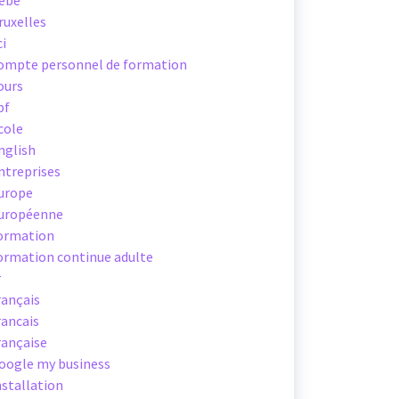
ebe
ruxelles
ci
ompte personnel de formation
ours
pf
cole
nglish
ntreprises
urope
uropéenne
ormation
ormation continue adulte
r
rançais
rancais
rançaise
oogle my business
nstallation