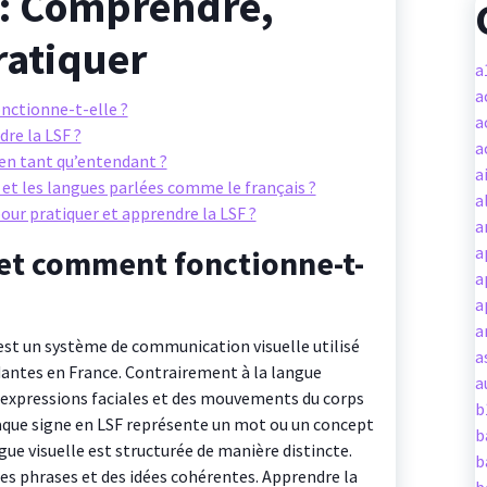
 : Comprendre,
ratiquer
a
a
nctionne-t-elle ?
a
re la LSF ?
a
en tant qu’entendant ?
a
F et les langues parlées comme le français ?
a
pour pratiquer et apprendre la LSF ?
a
a
 et comment fonctionne-t-
a
a
a
 est un système de communication visuelle utilisé
a
antes en France. Contrairement à la langue
a
s expressions faciales et des mouvements du corps
b
que signe en LSF représente un mot ou un concept
b
gue visuelle est structurée de manière distincte.
b
s phrases et des idées cohérentes. Apprendre la