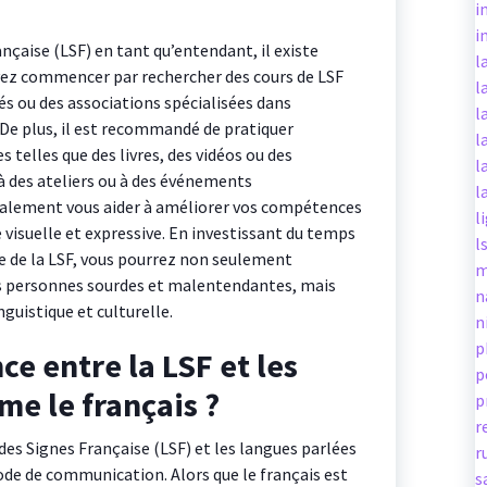
i
i
çaise (LSF) en tant qu’entendant, il existe
l
vez commencer par rechercher des cours de LSF
l
és ou des associations spécialisées dans
l
 De plus, il est recommandé de pratiquer
l
 telles que des livres, des vidéos ou des
l
 à des ateliers ou à des événements
l
galement vous aider à améliorer vos compétences
l
visuelle et expressive. En investissant du temps
l
e de la LSF, vous pourrez non seulement
m
s personnes sourdes et malentendantes, mais
n
nguistique et culturelle.
n
p
nce entre la LSF et les
p
e le français ?
p
r
 des Signes Française (LSF) et les langues parlées
r
mode de communication. Alors que le français est
s