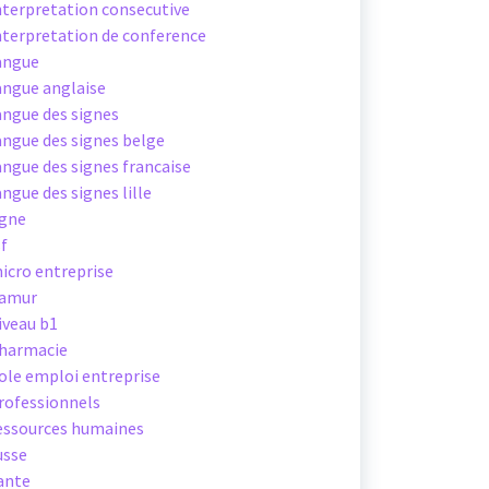
nterpretation consecutive
nterpretation de conference
angue
angue anglaise
angue des signes
angue des signes belge
angue des signes francaise
angue des signes lille
igne
sf
icro entreprise
amur
iveau b1
harmacie
ole emploi entreprise
rofessionnels
essources humaines
usse
ante