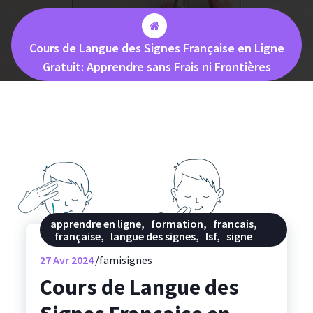
Cours de Langue des Signes Française en Ligne
Gratuit: Apprendre sans Frais ni Frontières
apprendre en ligne
,
formation
,
francais
,
française
,
langue des signes
,
lsf
,
signe
27
Avr 2024
famisignes
Cours de Langue des