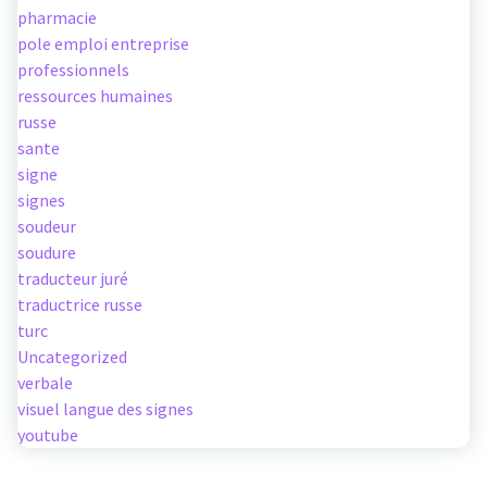
pharmacie
pole emploi entreprise
professionnels
ressources humaines
russe
sante
signe
signes
soudeur
soudure
traducteur juré
traductrice russe
turc
Uncategorized
verbale
visuel langue des signes
youtube