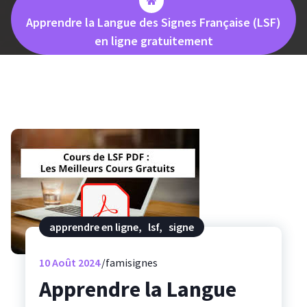
Apprendre la Langue des Signes Française (LSF)
en ligne gratuitement
apprendre en ligne
,
lsf
,
signe
10
Août 2024
famisignes
Apprendre la Langue