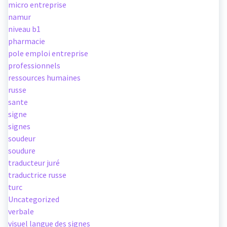
micro entreprise
namur
niveau b1
pharmacie
pole emploi entreprise
professionnels
ressources humaines
russe
sante
signe
signes
soudeur
soudure
traducteur juré
traductrice russe
turc
Uncategorized
verbale
visuel langue des signes